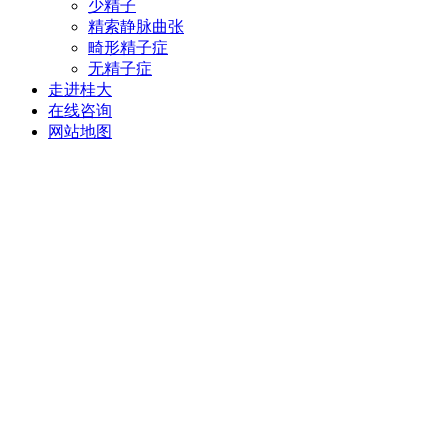
少精子
精索静脉曲张
畸形精子症
无精子症
走进桂大
在线咨询
网站地图