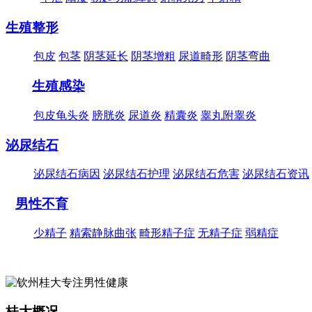
生殖整形
包皮
包茎
阴茎延长
阴茎增粗
尿道畸形
阴茎弯曲
生殖感染
包皮龟头炎
膀胱炎
尿道炎
精囊炎
睾丸附睾炎
泌尿结石
泌尿结石病因
泌尿结石护理
泌尿结石危害
泌尿结石资讯
男性不育
少精子
精索静脉曲张
畸形精子症
无精子症
弱精症
桂大概况