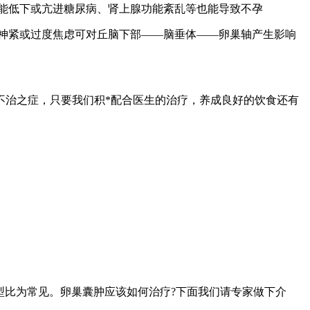
功能低下或亢进糖尿病、肾上腺功能紊乱等也能导致不孕
精神紧或过度焦虑可对丘脑下部――脑垂体――卵巢轴产生影响
不治之症，只要我们积*配合医生的治疗，养成良好的饮食还有
型比为常见。卵巢囊肿应该如何治疗?下面我们请专家做下介