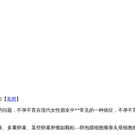
12【
关闭
】
题，不孕不育在现代女性朋友中**常见的一种病症，不孕不
衰、多囊卵巢、某些卵巢肿瘤如颗粒―卵泡膜细胞瘤睾丸母细胞