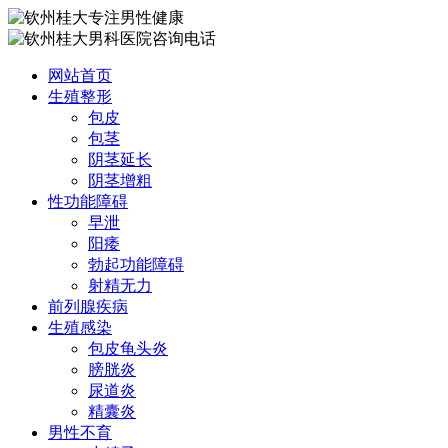
网站首页
生殖整形
包皮
包茎
阴茎延长
阴茎增粗
性功能障碍
早泄
阳痿
勃起功能障碍
射精无力
前列腺疾病
生殖感染
包皮龟头炎
膀胱炎
尿道炎
精囊炎
男性不育