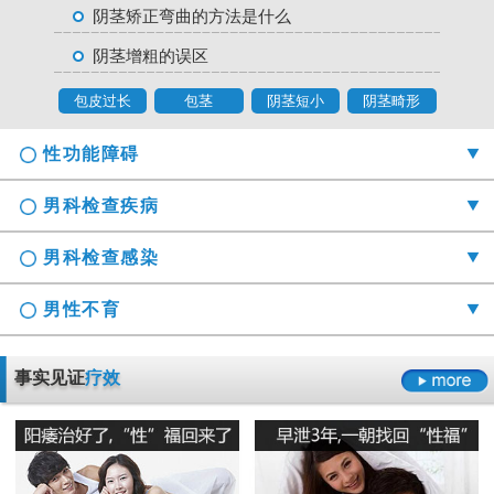
阴茎矫正弯曲的方法是什么
阴茎增粗的误区
包皮过长
包茎
阴茎短小
阴茎畸形
性功能障碍
男科检查疾病
男科检查感染
男性不育
勃起时间短硬度不够怎么办
事实见证
疗效
射精障碍是哪些原因引起的
男科检查囊肿症状是什么
男性阳痿会有哪些危害
正确认识男科检查莫“误解”它
龟头的异味什么导致的