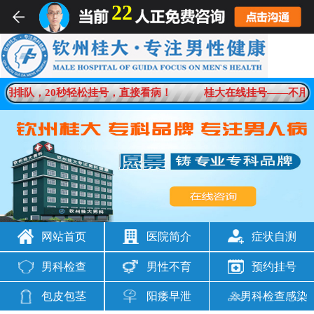
22
用排队，20秒轻松挂号，直接看病！
桂大在线挂号——不用排
网站首页
医院简介
症状自测
男科检查
男性不育
预约挂号
包皮包茎
阳痿早泄
男科检查感染