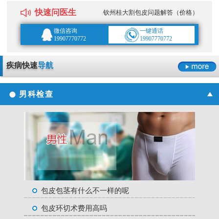
快速问医生
钦州桂大割包皮问题解答（价格）
微信咨询
一键通话
19907770772
19907770772
疾病快速
导航
男科检查
包皮包茎有什么不一样的呢
包皮环切术费用高吗