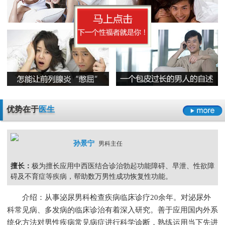
早泄要严于律己
男科检查增生会影响性生活吗
男人睾丸胀痛的原因是什么
无精症的预防措施要怎么做呢
阳痿
早泄
不射精
勃起障碍
男性男科检查灼痛是怎么回事
精囊炎有哪些危害呢
精子畸形率高的主要原因
男科检查
男科检查增生
男科检查痛
男科检查囊肿
尿道炎是什么原因导致的
弱精症有哪些常见的原因
包皮龟头炎
尿道炎
睾丸炎
膀胱炎
少精症是又哪些疾病诱发出来的呢
少精
无精
精子畸形
弱精
优势在于
医生
孙景宁
男科主任
擅长：
极为擅长应用中西医结合诊治勃起功能障碍、早泄、性欲障
碍及不育症等疾病，帮助数万男性成功恢复性功能。
介绍：从事泌尿男科检查疾病临床诊疗20余年。对泌尿外
科常见病、多发病的临床诊治有着深入研究。善于应用国内外系
统化方法对男性疾病常见病症进行科学诊断，熟练运用当下先进