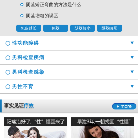
阴茎矫正弯曲的方法是什么
阴茎增粗的误区
包皮过长
包茎
阴茎短小
阴茎畸形
性功能障碍
男科检查疾病
男科检查感染
男性不育
勃起时间短硬度不够怎么办
事实见证
疗效
射精障碍是哪些原因引起的
男科检查囊肿症状是什么
男性阳痿会有哪些危害
正确认识男科检查莫“误解”它
龟头的异味什么导致的