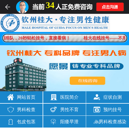
34
用排队，20秒轻松挂号，直接看病！
桂大在线挂号——不用排
网站首页
医院简介
症状自测
男科检查
男性不育
预约挂号
包皮包茎
阳痿早泄
男科检查感染