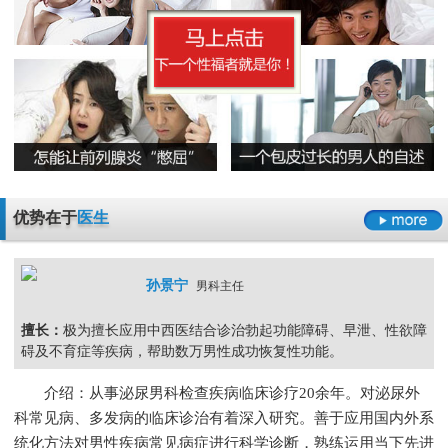
早泄要严于律己
男科检查增生会影响性生活吗
男人睾丸胀痛的原因是什么
无精症的预防措施要怎么做呢
阳痿
早泄
不射精
勃起障碍
男性男科检查灼痛是怎么回事
精囊炎有哪些危害呢
精子畸形率高的主要原因
男科检查
男科检查增生
男科检查痛
男科检查囊肿
尿道炎是什么原因导致的
弱精症有哪些常见的原因
包皮龟头炎
尿道炎
睾丸炎
膀胱炎
少精症是又哪些疾病诱发出来的呢
少精
无精
精子畸形
弱精
优势在于
医生
孙景宁
男科主任
擅长：
极为擅长应用中西医结合诊治勃起功能障碍、早泄、性欲障
碍及不育症等疾病，帮助数万男性成功恢复性功能。
介绍：从事泌尿男科检查疾病临床诊疗20余年。对泌尿外
科常见病、多发病的临床诊治有着深入研究。善于应用国内外系
统化方法对男性疾病常见病症进行科学诊断，熟练运用当下先进