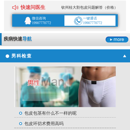
快速问医生
钦州桂大割包皮问题解答（价格）
微信咨询
一键通话
19907770772
19907770772
疾病快速
导航
男科检查
包皮包茎有什么不一样的呢
包皮环切术费用高吗