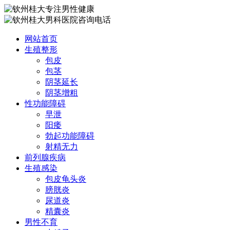
网站首页
生殖整形
包皮
包茎
阴茎延长
阴茎增粗
性功能障碍
早泄
阳痿
勃起功能障碍
射精无力
前列腺疾病
生殖感染
包皮龟头炎
膀胱炎
尿道炎
精囊炎
男性不育