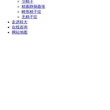
少精子
精索静脉曲张
畸形精子症
无精子症
走进桂大
在线咨询
网站地图