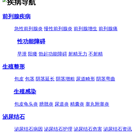
前列腺疾病
急性前列腺炎
慢性前列腺炎
前列腺增生
前列腺痛
性功能障碍
早泄
阳痿
勃起功能障碍
射精无力
不射精
生殖整形
包皮
包茎
阴茎延长
阴茎增粗
尿道畸形
阴茎弯曲
生殖感染
包皮龟头炎
膀胱炎
尿道炎
精囊炎
睾丸附睾炎
泌尿结石
泌尿结石病因
泌尿结石护理
泌尿结石危害
泌尿结石资讯