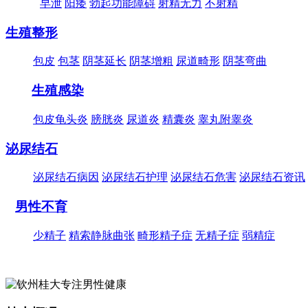
早泄
阳痿
勃起功能障碍
射精无力
不射精
生殖整形
包皮
包茎
阴茎延长
阴茎增粗
尿道畸形
阴茎弯曲
生殖感染
包皮龟头炎
膀胱炎
尿道炎
精囊炎
睾丸附睾炎
泌尿结石
泌尿结石病因
泌尿结石护理
泌尿结石危害
泌尿结石资讯
男性不育
少精子
精索静脉曲张
畸形精子症
无精子症
弱精症