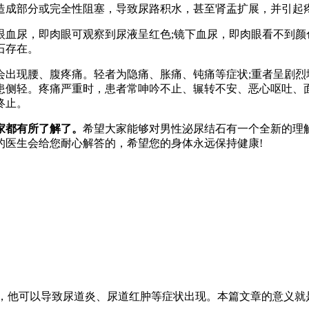
造成部分或完全性阻塞，导致尿路积水，甚至肾盂扩展，并引起
眼血尿，即肉眼可观察到尿液呈红色;镜下血尿，即肉眼看不到
石存在。
会出现腰、腹疼痛。轻者为隐痛、胀痛、钝痛等症状;重者呈剧
患侧轻。疼痛严重时，患者常呻吟不止、辗转不安、恶心呕吐、
终止。
家都有所了解了。
希望大家能够对男性泌尿结石有一个全新的理
的医生会给您耐心解答的，希望您的身体永远保持健康!
石，他可以导致尿道炎、尿道红肿等症状出现。本篇文章的意义