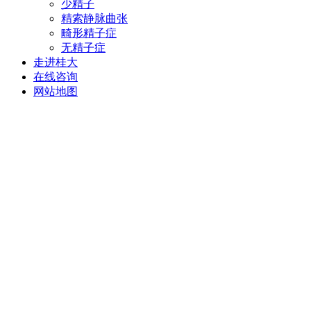
少精子
精索静脉曲张
畸形精子症
无精子症
走进桂大
在线咨询
网站地图