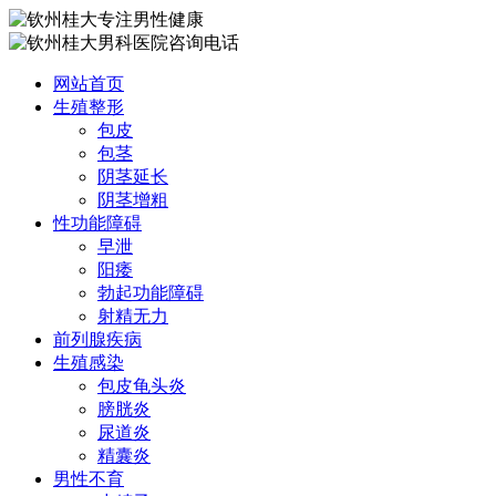
网站首页
生殖整形
包皮
包茎
阴茎延长
阴茎增粗
性功能障碍
早泄
阳痿
勃起功能障碍
射精无力
前列腺疾病
生殖感染
包皮龟头炎
膀胱炎
尿道炎
精囊炎
男性不育