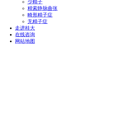
少精子
精索静脉曲张
畸形精子症
无精子症
走进桂大
在线咨询
网站地图