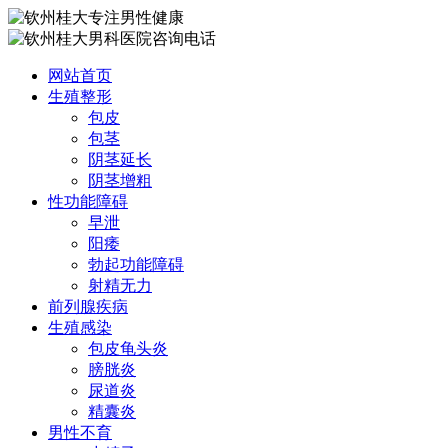
网站首页
生殖整形
包皮
包茎
阴茎延长
阴茎增粗
性功能障碍
早泄
阳痿
勃起功能障碍
射精无力
前列腺疾病
生殖感染
包皮龟头炎
膀胱炎
尿道炎
精囊炎
男性不育