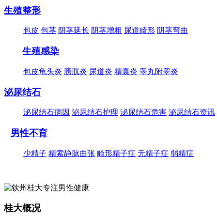
生殖整形
包皮
包茎
阴茎延长
阴茎增粗
尿道畸形
阴茎弯曲
生殖感染
包皮龟头炎
膀胱炎
尿道炎
精囊炎
睾丸附睾炎
泌尿结石
泌尿结石病因
泌尿结石护理
泌尿结石危害
泌尿结石资讯
男性不育
少精子
精索静脉曲张
畸形精子症
无精子症
弱精症
桂大概况