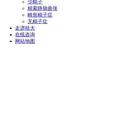
少精子
精索静脉曲张
畸形精子症
无精子症
走进桂大
在线咨询
网站地图