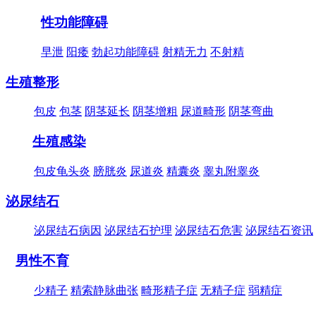
性功能障碍
早泄
阳痿
勃起功能障碍
射精无力
不射精
生殖整形
包皮
包茎
阴茎延长
阴茎增粗
尿道畸形
阴茎弯曲
生殖感染
包皮龟头炎
膀胱炎
尿道炎
精囊炎
睾丸附睾炎
泌尿结石
泌尿结石病因
泌尿结石护理
泌尿结石危害
泌尿结石资讯
男性不育
少精子
精索静脉曲张
畸形精子症
无精子症
弱精症