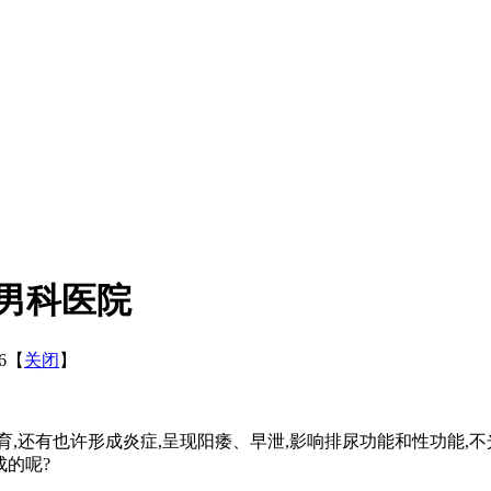
男科医院
16【
关闭
】
还有也许形成炎症,呈现阳痿、早泄,影响排尿功能和性功能,不
成的呢?