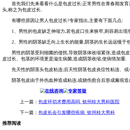
首先我们先来看看什么是包皮过长:正常男性在青春期发育后,
头,称之为包皮过长.
有哪些原因让男人包皮过长?专家指出,主要有下面几点:
1、男性的包皮缺乏伸缩力,若包皮口生来狭窄,则容易出现包
2、男性的阴茎缺乏向上生长的能量,阴茎的生长远远慢于包
男性的阴茎受到细菌的侵扰,导致阴茎体收缩紧张,造成包皮过
皮过长、包茎的环境更是滋生病菌,造成阴茎收缩,使病情加重.
先天性的阴茎头包皮粘连;后天性阴茎包皮炎症性粘连、或者
阴茎包皮由于外伤血肿造成粘连,或烧伤愈合后形成瘢痕造成对
上一篇：
包皮环切术费用高吗_钦州桂大男科医院
下一篇：
包皮长会引发哪些疾病_钦州桂大男科
推荐阅读