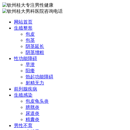
网站首页
生殖整形
包皮
包茎
阴茎延长
阴茎增粗
性功能障碍
早泄
阳痿
勃起功能障碍
射精无力
前列腺疾病
生殖感染
包皮龟头炎
膀胱炎
尿道炎
精囊炎
男性不育