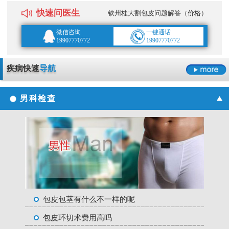
快速问医生
钦州桂大割包皮问题解答（价格）
微信咨询
一键通话
19907770772
19907770772
疾病快速
导航
男科检查
包皮包茎有什么不一样的呢
包皮环切术费用高吗