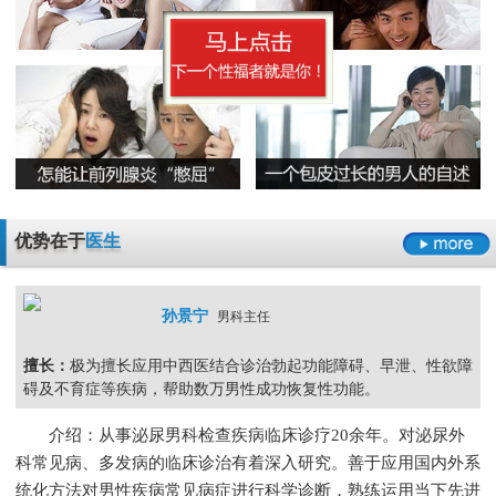
早泄要严于律己
男科检查增生会影响性生活吗
男人睾丸胀痛的原因是什么
无精症的预防措施要怎么做呢
阳痿
早泄
不射精
勃起障碍
男性男科检查灼痛是怎么回事
精囊炎有哪些危害呢
精子畸形率高的主要原因
男科检查
男科检查增生
男科检查痛
男科检查囊肿
尿道炎是什么原因导致的
弱精症有哪些常见的原因
包皮龟头炎
尿道炎
睾丸炎
膀胱炎
少精症是又哪些疾病诱发出来的呢
少精
无精
精子畸形
弱精
优势在于
医生
孙景宁
男科主任
擅长：
极为擅长应用中西医结合诊治勃起功能障碍、早泄、性欲障
碍及不育症等疾病，帮助数万男性成功恢复性功能。
介绍：从事泌尿男科检查疾病临床诊疗20余年。对泌尿外
科常见病、多发病的临床诊治有着深入研究。善于应用国内外系
统化方法对男性疾病常见病症进行科学诊断，熟练运用当下先进