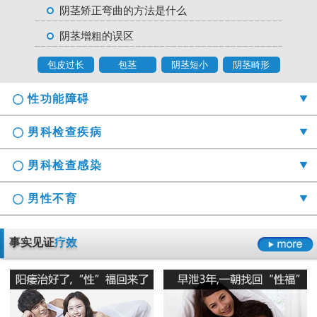
阴茎矫正弯曲的方法是什么
阴茎增粗的误区
包皮过长
包茎
阴茎短小
阴茎畸形
性功能障碍
男科检查疾病
男科检查感染
男性不育
勃起时间短硬度不够怎么办
事实见证
疗效
射精障碍是哪些原因引起的
男科检查囊肿症状是什么
男性阳痿会有哪些危害
正确认识男科检查莫“误解”它
龟头的异味什么导致的