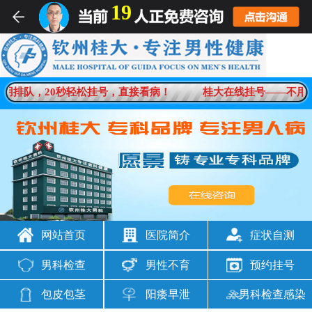
19
男科疾病一对一在线解答
用排队，20秒轻松挂号，直接看病！
桂大在线挂号——不用排
想咨询
男科问题
网站首页
医院简介
症状自测
男科检查
男性不育
预约挂号
包皮包茎
阳痿早泄
男科检查感染