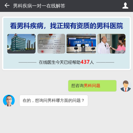
36
男科疾病一对一在线解答
20秒轻松挂号，直接看病！
桂大在线挂号——不用排队，20
想咨询
男科问题
网站首页
医院简介
症状自测
在的，想询问男科哪方面的问题？
男科检查
男性不育
预约挂号
包皮包茎
阳痿早泄
男科检查感染
快速问医生
钦州桂大割包皮问题解答（价格）