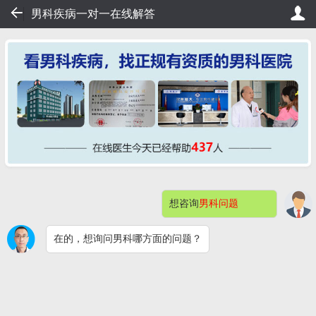
59
男科疾病一对一在线解答
，20秒轻松挂号，直接看病！
桂大在线挂号——不用排队，
想咨询
男科问题
网站首页
医院简介
症状自测
在的，想询问男科哪方面的问题？
男科检查
男性不育
预约挂号
包皮包茎
阳痿早泄
男科检查感染
快速问医生
钦州桂大割包皮问题解答（价格）