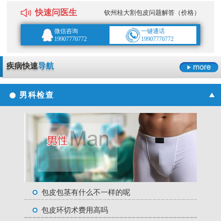
快速问医生
钦州桂大割包皮问题解答（价格）
微信咨询
一键通话
19907770772
19907770772
疾病快速
导航
男科检查
包皮包茎有什么不一样的呢
包皮环切术费用高吗