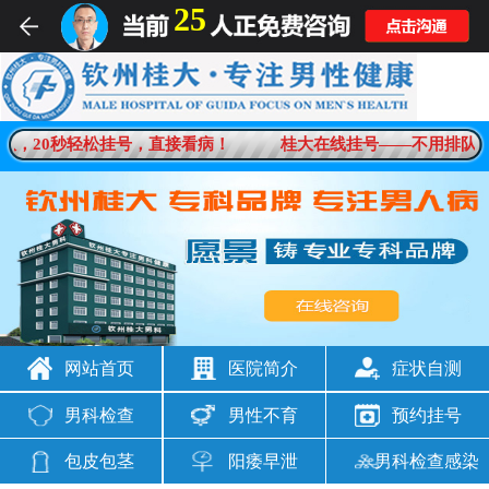
25
男科疾病一对一在线解答
队，20秒轻松挂号，直接看病！
桂大在线挂号——不用排队，
想咨询
男科问题
网站首页
医院简介
症状自测
男科检查
男性不育
预约挂号
包皮包茎
阳痿早泄
男科检查感染