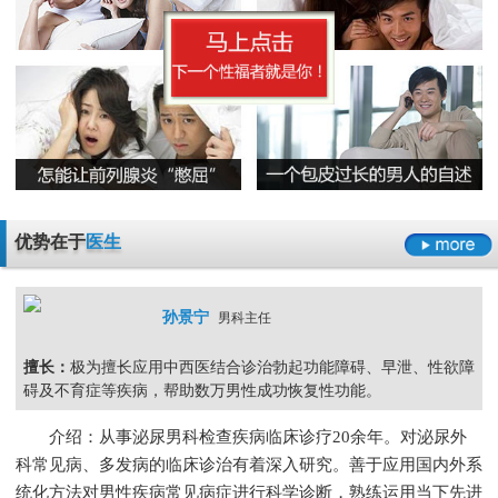
早泄要严于律己
男科检查增生会影响性生活吗
男人睾丸胀痛的原因是什么
无精症的预防措施要怎么做呢
阳痿
早泄
不射精
勃起障碍
男性男科检查灼痛是怎么回事
精囊炎有哪些危害呢
精子畸形率高的主要原因
男科检查
男科检查增生
男科检查痛
男科检查囊肿
尿道炎是什么原因导致的
弱精症有哪些常见的原因
包皮龟头炎
尿道炎
睾丸炎
膀胱炎
少精症是又哪些疾病诱发出来的呢
少精
无精
精子畸形
弱精
优势在于
医生
孙景宁
男科主任
擅长：
极为擅长应用中西医结合诊治勃起功能障碍、早泄、性欲障
碍及不育症等疾病，帮助数万男性成功恢复性功能。
介绍：从事泌尿男科检查疾病临床诊疗20余年。对泌尿外
科常见病、多发病的临床诊治有着深入研究。善于应用国内外系
统化方法对男性疾病常见病症进行科学诊断，熟练运用当下先进