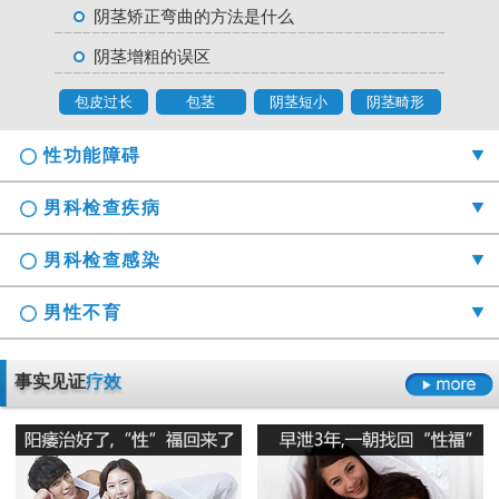
阴茎矫正弯曲的方法是什么
阴茎增粗的误区
包皮过长
包茎
阴茎短小
阴茎畸形
性功能障碍
男科检查疾病
男科检查感染
男性不育
勃起时间短硬度不够怎么办
事实见证
疗效
射精障碍是哪些原因引起的
男科检查囊肿症状是什么
男性阳痿会有哪些危害
正确认识男科检查莫“误解”它
龟头的异味什么导致的