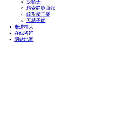
少精子
精索静脉曲张
畸形精子症
无精子症
走进桂大
在线咨询
网站地图