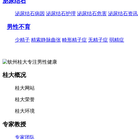
泌尿结石
泌尿结石病因
泌尿结石护理
泌尿结石危害
泌尿结石资讯
男性不育
少精子
精索静脉曲张
畸形精子症
无精子症
弱精症
桂大概况
桂大网站
桂大荣誉
桂大环境
专家教授
专家团队