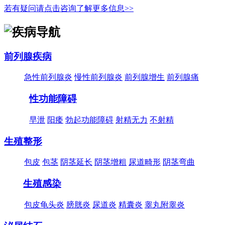
若有疑问请点击咨询了解更多信息>>
前列腺疾病
急性前列腺炎
慢性前列腺炎
前列腺增生
前列腺痛
性功能障碍
早泄
阳痿
勃起功能障碍
射精无力
不射精
生殖整形
包皮
包茎
阴茎延长
阴茎增粗
尿道畸形
阴茎弯曲
生殖感染
包皮龟头炎
膀胱炎
尿道炎
精囊炎
睾丸附睾炎