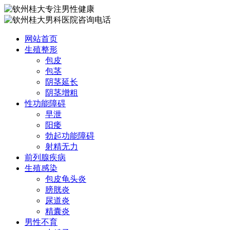
网站首页
生殖整形
包皮
包茎
阴茎延长
阴茎增粗
性功能障碍
早泄
阳痿
勃起功能障碍
射精无力
前列腺疾病
生殖感染
包皮龟头炎
膀胱炎
尿道炎
精囊炎
男性不育