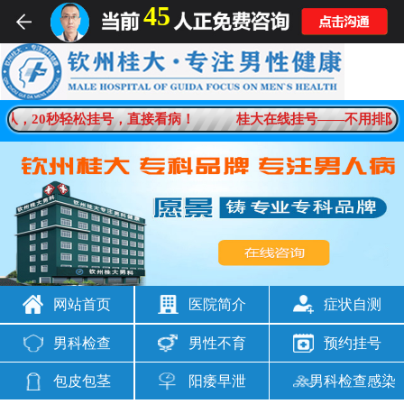
45
男科疾病一对一在线解答
队，20秒轻松挂号，直接看病！
桂大在线挂号——不用排队，
想咨询
男科问题
网站首页
医院简介
症状自测
男科检查
男性不育
预约挂号
包皮包茎
阳痿早泄
男科检查感染