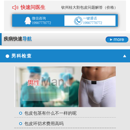
快速问医生
钦州桂大割包皮问题解答（价格）
微信咨询
一键通话
19907770772
19907770772
疾病快速
导航
男科检查
包皮包茎有什么不一样的呢
包皮环切术费用高吗