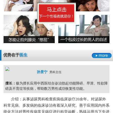
早泄要严于律己
男科检查增生会影响性生活吗
男人睾丸胀痛的原因是什么
无精症的预防措施要怎么做呢
阳痿
早泄
不射精
勃起障碍
男性男科检查灼痛是怎么回事
精囊炎有哪些危害呢
精子畸形率高的主要原因
男科检查
男科检查增生
男科检查痛
男科检查囊肿
尿道炎是什么原因导致的
弱精症有哪些常见的原因
包皮龟头炎
尿道炎
睾丸炎
膀胱炎
少精症是又哪些疾病诱发出来的呢
少精
无精
精子畸形
弱精
优势在于
医生
孙景宁
男科主任
擅长：
极为擅长应用中西医结合诊治勃起功能障碍、早泄、性欲障
碍及不育症等疾病，帮助数万男性成功恢复性功能。
介绍：从事泌尿男科检查疾病临床诊疗20余年。对泌尿外
科常见病、多发病的临床诊治有着深入研究。善于应用国内外系
统化方法对男性疾病常见病症进行科学诊断，熟练运用当下先进