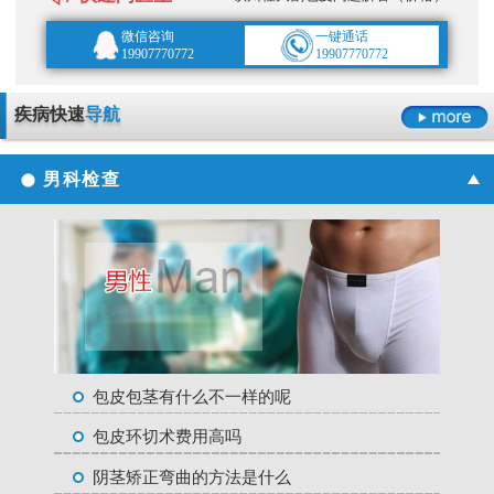
微信咨询
一键通话
19907770772
19907770772
疾病快速
导航
男科检查
包皮包茎有什么不一样的呢
包皮环切术费用高吗
阴茎矫正弯曲的方法是什么