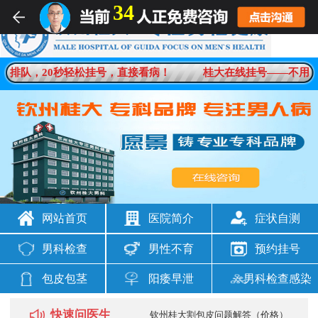
34
男科疾病一对一在线解答
用排队，20秒轻松挂号，直接看病！
桂大在线挂号——不用排
想咨询
男科问题
网站首页
医院简介
症状自测
男科检查
男性不育
预约挂号
包皮包茎
阳痿早泄
男科检查感染
快速问医生
钦州桂大割包皮问题解答（价格）