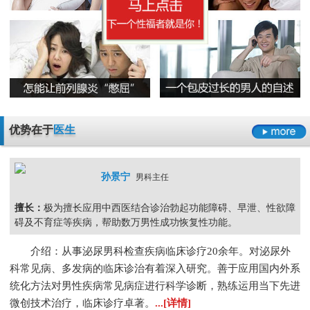
无精症的预防措施要怎么做呢
阳痿
早泄
不射精
勃起障碍
男性男科检查灼痛是怎么回事
精囊炎有哪些危害呢
精子畸形率高的主要原因
男科检查
男科检查增生
男科检查痛
男科检查囊肿
尿道炎是什么原因导致的
弱精症有哪些常见的原因
包皮龟头炎
尿道炎
睾丸炎
膀胱炎
少精症是又哪些疾病诱发出来的呢
少精
无精
精子畸形
弱精
优势在于
医生
孙景宁
男科主任
擅长：
极为擅长应用中西医结合诊治勃起功能障碍、早泄、性欲障
碍及不育症等疾病，帮助数万男性成功恢复性功能。
介绍：从事泌尿男科检查疾病临床诊疗20余年。对泌尿外
科常见病、多发病的临床诊治有着深入研究。善于应用国内外系
统化方法对男性疾病常见病症进行科学诊断，熟练运用当下先进
微创技术治疗，临床诊疗卓著。
...[详情]