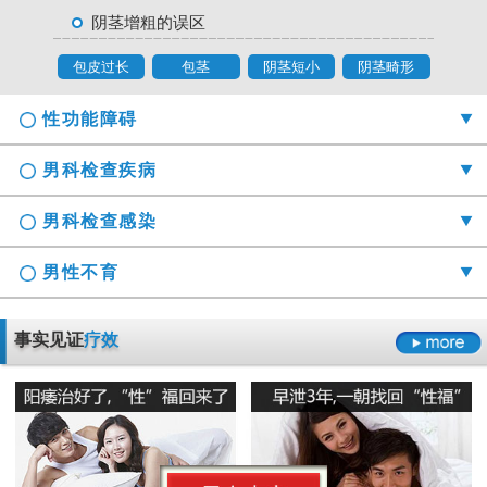
阴茎增粗的误区
包皮过长
包茎
阴茎短小
阴茎畸形
性功能障碍
男科检查疾病
男科检查感染
男性不育
勃起时间短硬度不够怎么办
事实见证
疗效
射精障碍是哪些原因引起的
男科检查囊肿症状是什么
男性阳痿会有哪些危害
正确认识男科检查莫“误解”它
龟头的异味什么导致的
早泄要严于律己
男科检查增生会影响性生活吗
男人睾丸胀痛的原因是什么