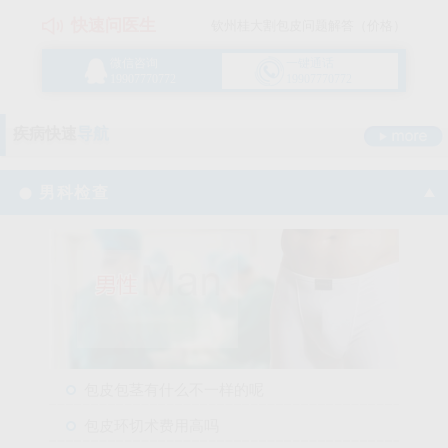
快速问医生
钦州桂大割包皮问题解答（价格）
微信咨询
一键通话
19907770772
19907770772
疾病快速
导航
男科检查
包皮包茎有什么不一样的呢
包皮环切术费用高吗