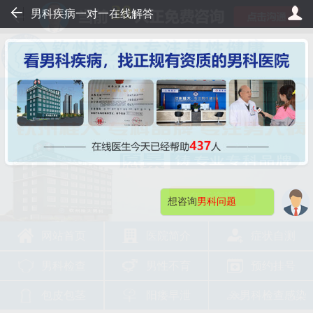
30
男科疾病一对一在线解答
，20秒轻松挂号，直接看病！
桂大在线挂号——不用排队，2
想咨询
男科问题
网站首页
医院简介
症状自测
男科检查
男性不育
预约挂号
包皮包茎
阳痿早泄
男科检查感染