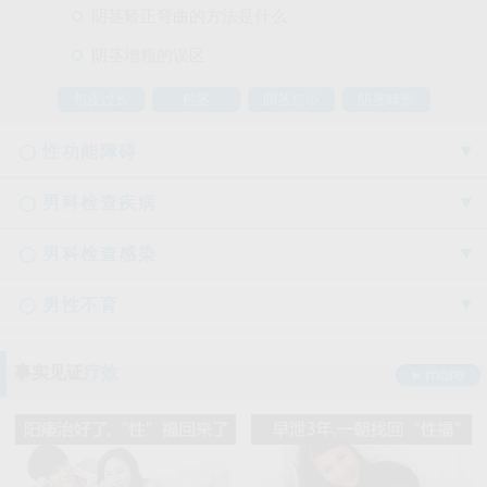
阴茎矫正弯曲的方法是什么
阴茎增粗的误区
包皮过长
包茎
阴茎短小
阴茎畸形
性功能障碍
男科检查疾病
男科检查感染
男性不育
勃起时间短硬度不够怎么办
事实见证
疗效
射精障碍是哪些原因引起的
男科检查囊肿症状是什么
男性阳痿会有哪些危害
正确认识男科检查莫“误解”它
龟头的异味什么导致的