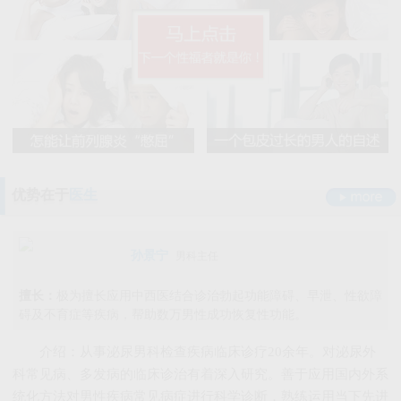
早泄要严于律己
男科检查增生会影响性生活吗
男人睾丸胀痛的原因是什么
无精症的预防措施要怎么做呢
阳痿
早泄
不射精
勃起障碍
男性男科检查灼痛是怎么回事
精囊炎有哪些危害呢
精子畸形率高的主要原因
男科检查
男科检查增生
男科检查痛
男科检查囊肿
尿道炎是什么原因导致的
弱精症有哪些常见的原因
包皮龟头炎
尿道炎
睾丸炎
膀胱炎
少精症是又哪些疾病诱发出来的呢
少精
无精
精子畸形
弱精
优势在于
医生
孙景宁
男科主任
擅长：
极为擅长应用中西医结合诊治勃起功能障碍、早泄、性欲障
碍及不育症等疾病，帮助数万男性成功恢复性功能。
介绍：从事泌尿男科检查疾病临床诊疗20余年。对泌尿外
科常见病、多发病的临床诊治有着深入研究。善于应用国内外系
统化方法对男性疾病常见病症进行科学诊断，熟练运用当下先进