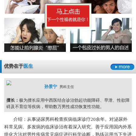
早泄要严于律己
男科检查增生会影响性生活吗
男人睾丸胀痛的原因是什么
无精症的预防措施要怎么做呢
阳痿
早泄
不射精
勃起障碍
男性男科检查灼痛是怎么回事
精囊炎有哪些危害呢
精子畸形率高的主要原因
男科检查
男科检查增生
男科检查痛
男科检查囊肿
尿道炎是什么原因导致的
弱精症有哪些常见的原因
包皮龟头炎
尿道炎
睾丸炎
膀胱炎
少精症是又哪些疾病诱发出来的呢
少精
无精
精子畸形
弱精
优势在于
医生
孙景宁
男科主任
擅长：
极为擅长应用中西医结合诊治勃起功能障碍、早泄、性欲障
碍及不育症等疾病，帮助数万男性成功恢复性功能。
介绍：从事泌尿男科检查疾病临床诊疗20余年。对泌尿外
科常见病、多发病的临床诊治有着深入研究。善于应用国内外系
统化方法对男性疾病常见病症进行科学诊断，熟练运用当下先进