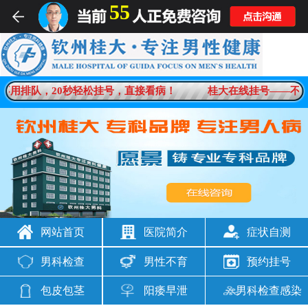
55
不用排队，20秒轻松挂号，直接看病！
桂大在线挂号——不用
网站首页
医院简介
症状自测
男科检查
男性不育
预约挂号
包皮包茎
阳痿早泄
男科检查感染