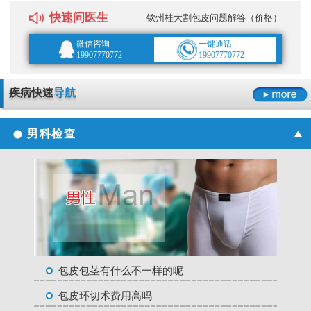
快速问医生
钦州桂大割包皮问题解答（价格）
微信咨询
一键通话
19907770772
19907770772
疾病快速
导航
男科检查
包皮包茎有什么不一样的呢
包皮环切术费用高吗