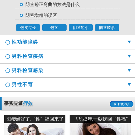
阴茎矫正弯曲的方法是什么
阴茎增粗的误区
包皮过长
包茎
阴茎短小
阴茎畸形
性功能障碍
男科检查疾病
男科检查感染
男性不育
勃起时间短硬度不够怎么办
事实见证
疗效
射精障碍是哪些原因引起的
男科检查囊肿症状是什么
男性阳痿会有哪些危害
正确认识男科检查莫“误解”它
龟头的异味什么导致的