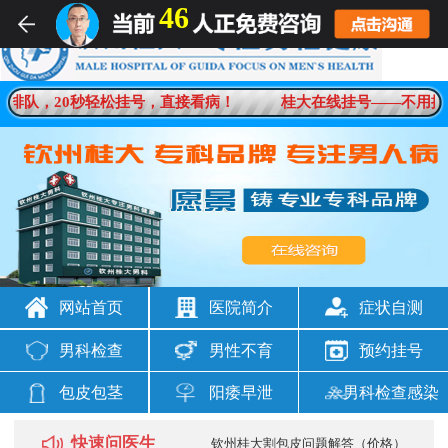
46
男科疾病一对一在线解答
排队，20秒轻松挂号，直接看病！
桂大在线挂号——不用排
想咨询
男科问题
网站首页
医院简介
症状自测
男科检查
男性不育
预约挂号
包皮包茎
阳痿早泄
男科检查感染
快速问医生
钦州桂大割包皮问题解答（价格）