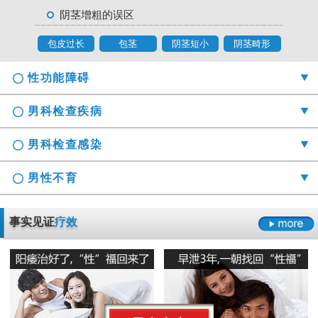
阴茎增粗的误区
包皮过长
包茎
阴茎短小
阴茎畸形
性功能障碍
男科检查疾病
男科检查感染
男性不育
勃起时间短硬度不够怎么办
事实见证
疗效
射精障碍是哪些原因引起的
男科检查囊肿症状是什么
男性阳痿会有哪些危害
正确认识男科检查莫“误解”它
龟头的异味什么导致的
早泄要严于律己
男科检查增生会影响性生活吗
男人睾丸胀痛的原因是什么