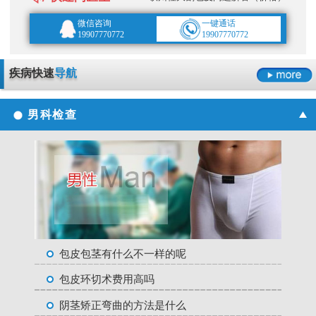
微信咨询
一键通话
19907770772
19907770772
疾病快速
导航
男科检查
包皮包茎有什么不一样的呢
包皮环切术费用高吗
阴茎矫正弯曲的方法是什么