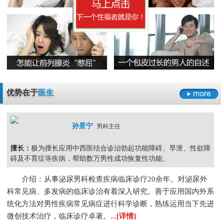
无精症的预防措施要怎么做呢
阳痿
早泄
不射精
勃起障碍
男性男科检查灼痛是怎么回事
精囊炎有哪些危害呢
精子畸形率高的主要原因
男科检查
男科检查增生
男科检查痛
男科检查囊肿
尿道炎是什么原因导致的
弱精症有哪些常见的原因
包皮龟头炎
尿道炎
睾丸炎
膀胱炎
少精症是又哪些疾病诱发出来的呢
少精
无精
精子畸形
弱精
优势在于
医生
孙景宁
男科主任
擅长：
极为擅长应用中西医结合诊治勃起功能障碍、早泄、性欲障
碍及不育症等疾病，帮助数万男性成功恢复性功能。
介绍：从事泌尿男科检查疾病临床诊疗20余年。对泌尿外
科常见病、多发病的临床诊治有着深入研究。善于应用国内外系
统化方法对男性疾病常见病症进行科学诊断，熟练运用当下先进
微创技术治疗，临床诊疗卓著。
...[详情]