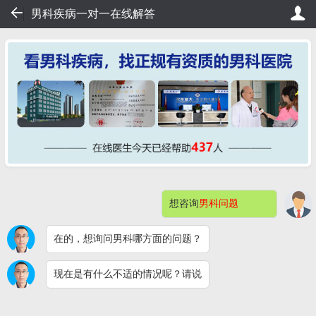
67
男科疾病一对一在线解答
20秒轻松挂号，直接看病！
桂大在线挂号——不用排队，20
想咨询
男科问题
网站首页
医院简介
症状自测
在的，想询问男科哪方面的问题？
男科检查
男性不育
预约挂号
现在是有什么不适的情况呢？请说
包皮包茎
阳痿早泄
男科检查感染