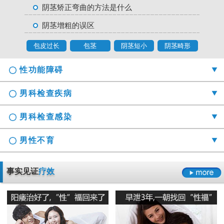
阴茎矫正弯曲的方法是什么
阴茎增粗的误区
包皮过长
包茎
阴茎短小
阴茎畸形
性功能障碍
男科检查疾病
男科检查感染
男性不育
勃起时间短硬度不够怎么办
事实见证
疗效
射精障碍是哪些原因引起的
男科检查囊肿症状是什么
男性阳痿会有哪些危害
正确认识男科检查莫“误解”它
龟头的异味什么导致的