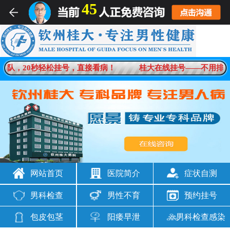
45
男科疾病一对一在线解答
排队，20秒轻松挂号，直接看病！
桂大在线挂号——不用排队
想咨询
男科问题
网站首页
医院简介
症状自测
男科检查
男性不育
预约挂号
包皮包茎
阳痿早泄
男科检查感染