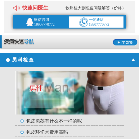
快速问医生
钦州桂大割包皮问题解答（价格）
微信咨询
一键通话
19907770772
19907770772
疾病快速
导航
男科检查
包皮包茎有什么不一样的呢
包皮环切术费用高吗