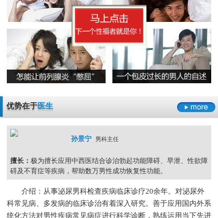
早泄要严于律己
男科检查增生会影响性生活吗
男人睾丸胀痛的原因是什么
无精症的预防措施要怎么做呢
阳痿
早泄
不射精
勃起障碍
男性男科检查灼痛是怎么回事
精囊炎有哪些危害呢
精子畸形率高的主要原因
男科检查
男科检查增生
男科检查痛
男科检查囊肿
尿道炎是什么原因导致的
弱精症有哪些常见的原因
包皮龟头炎
尿道炎
睾丸炎
膀胱炎
少精症是又哪些疾病诱发出来的呢
少精
无精
精子畸形
弱精
优势在于
医生
孙景宁
男科主任
擅长：
极为擅长应用中西医结合诊治勃起功能障碍、早泄、性欲障
碍及不育症等疾病，帮助数万男性成功恢复性功能。
介绍：从事泌尿男科检查疾病临床诊疗20余年。对泌尿外
科常见病、多发病的临床诊治有着深入研究。善于应用国内外系
统化方法对男性疾病常见病症进行科学诊断，熟练运用当下先进