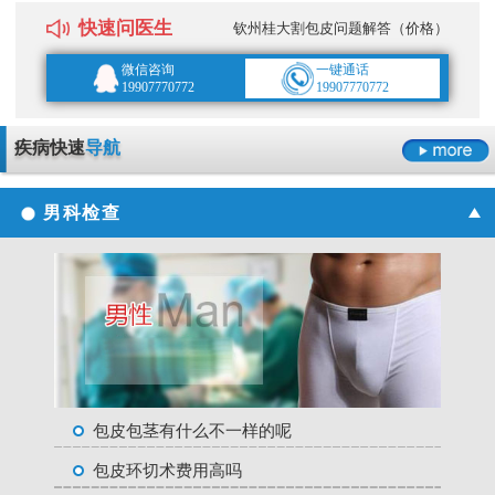
快速问医生
钦州桂大割包皮问题解答（价格）
微信咨询
一键通话
19907770772
19907770772
疾病快速
导航
男科检查
包皮包茎有什么不一样的呢
包皮环切术费用高吗