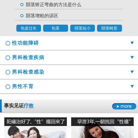
阴茎矫正弯曲的方法是什么
阴茎增粗的误区
包皮过长
包茎
阴茎短小
阴茎畸形
性功能障碍
男科检查疾病
男科检查感染
男性不育
勃起时间短硬度不够怎么办
事实见证
疗效
射精障碍是哪些原因引起的
男科检查囊肿症状是什么
男性阳痿会有哪些危害
正确认识男科检查莫“误解”它
龟头的异味什么导致的