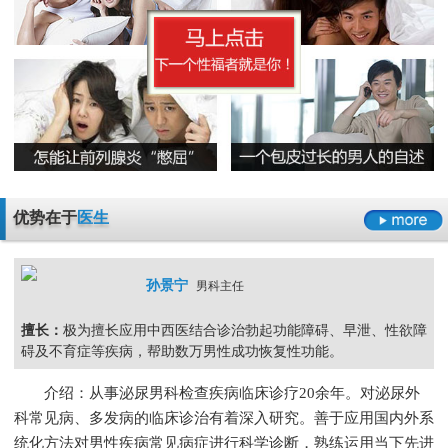
早泄要严于律己
男科检查增生会影响性生活吗
男人睾丸胀痛的原因是什么
无精症的预防措施要怎么做呢
阳痿
早泄
不射精
勃起障碍
男性男科检查灼痛是怎么回事
精囊炎有哪些危害呢
精子畸形率高的主要原因
男科检查
男科检查增生
男科检查痛
男科检查囊肿
尿道炎是什么原因导致的
弱精症有哪些常见的原因
包皮龟头炎
尿道炎
睾丸炎
膀胱炎
少精症是又哪些疾病诱发出来的呢
少精
无精
精子畸形
弱精
优势在于
医生
孙景宁
男科主任
擅长：
极为擅长应用中西医结合诊治勃起功能障碍、早泄、性欲障
碍及不育症等疾病，帮助数万男性成功恢复性功能。
介绍：从事泌尿男科检查疾病临床诊疗20余年。对泌尿外
科常见病、多发病的临床诊治有着深入研究。善于应用国内外系
统化方法对男性疾病常见病症进行科学诊断，熟练运用当下先进