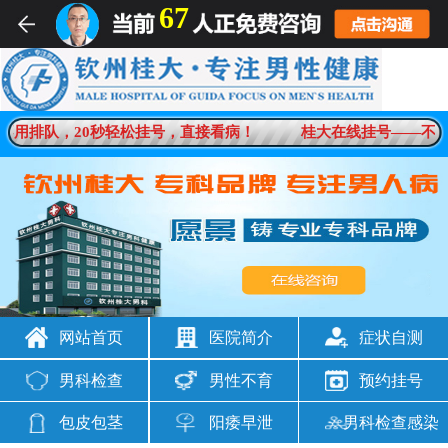
67
男科疾病一对一在线解答
不用排队，20秒轻松挂号，直接看病！
桂大在线挂号——不用
想咨询
男科问题
网站首页
医院简介
症状自测
男科检查
男性不育
预约挂号
包皮包茎
阳痿早泄
男科检查感染