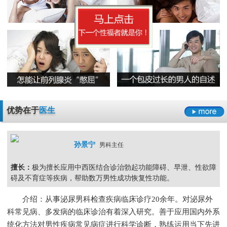
早泄要严于律己
男科检查增生会影响性生活吗
男人睾丸胀痛的原因是什么
无精症的预防措施要怎么做呢
阳痿
早泄
不射精
勃起障碍
男性男科检查灼痛是怎么回事
精囊炎有哪些危害呢
精子畸形率高的主要原因
男科检查
男科检查增生
男科检查痛
男科检查囊肿
尿道炎是什么原因导致的
弱精症有哪些常见的原因
包皮龟头炎
尿道炎
睾丸炎
膀胱炎
少精症是又哪些疾病诱发出来的呢
少精
无精
精子畸形
弱精
优势在于
医生
孙景宁
男科主任
擅长：
极为擅长应用中西医结合诊治勃起功能障碍、早泄、性欲障
碍及不育症等疾病，帮助数万男性成功恢复性功能。
介绍：从事泌尿男科检查疾病临床诊疗20余年。对泌尿外
科常见病、多发病的临床诊治有着深入研究。善于应用国内外系
统化方法对男性疾病常见病症进行科学诊断，熟练运用当下先进