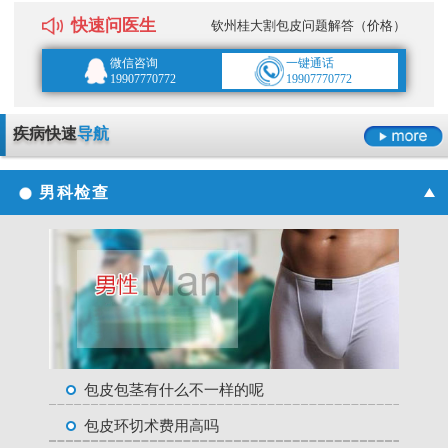
快速问医生
钦州桂大割包皮问题解答（价格）
微信咨询
一键通话
19907770772
19907770772
疾病快速
导航
男科检查
包皮包茎有什么不一样的呢
包皮环切术费用高吗