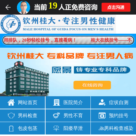
19
不用排队，20秒轻松挂号，直接看病！
桂大在线挂号——不用
网站首页
医院简介
症状自测
男科检查
男性不育
预约挂号
包皮包茎
阳痿早泄
男科检查感染