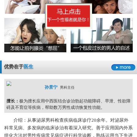
早泄要严于律己
男科检查增生会影响性生活吗
男人睾丸胀痛的原因是什么
无精症的预防措施要怎么做呢
阳痿
早泄
不射精
勃起障碍
男性男科检查灼痛是怎么回事
精囊炎有哪些危害呢
精子畸形率高的主要原因
男科检查
男科检查增生
男科检查痛
男科检查囊肿
尿道炎是什么原因导致的
弱精症有哪些常见的原因
包皮龟头炎
尿道炎
睾丸炎
膀胱炎
少精症是又哪些疾病诱发出来的呢
少精
无精
精子畸形
弱精
优势在于
医生
孙景宁
男科主任
擅长：
极为擅长应用中西医结合诊治勃起功能障碍、早泄、性欲障
碍及不育症等疾病，帮助数万男性成功恢复性功能。
介绍：从事泌尿男科检查疾病临床诊疗20余年。对泌尿外
科常见病、多发病的临床诊治有着深入研究。善于应用国内外系
统化方法对男性疾病常见病症进行科学诊断，熟练运用当下先进