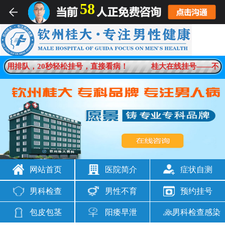
58
不用排队，20秒轻松挂号，直接看病！
桂大在线挂号——不用
网站首页
医院简介
症状自测
男科检查
男性不育
预约挂号
包皮包茎
阳痿早泄
男科检查感染