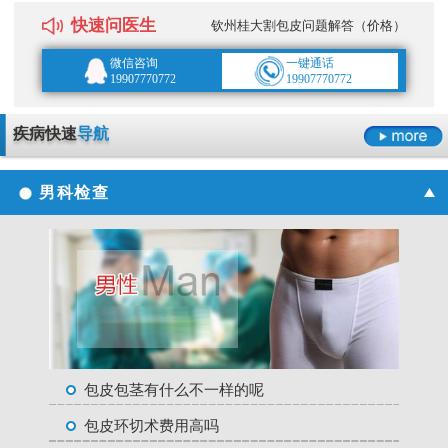
快速问医生
钦州桂大割包皮问题解答（价格）
微信咨询
一键通话
19907770772
19907770772
疾病快速
导航
男科检查
包皮包茎有什么不一样的呢
包皮环切术费用高吗