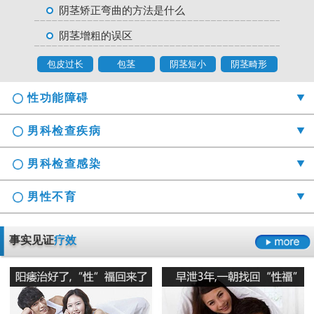
阴茎矫正弯曲的方法是什么
阴茎增粗的误区
包皮过长
包茎
阴茎短小
阴茎畸形
性功能障碍
男科检查疾病
男科检查感染
男性不育
勃起时间短硬度不够怎么办
事实见证
疗效
射精障碍是哪些原因引起的
男科检查囊肿症状是什么
男性阳痿会有哪些危害
正确认识男科检查莫“误解”它
龟头的异味什么导致的