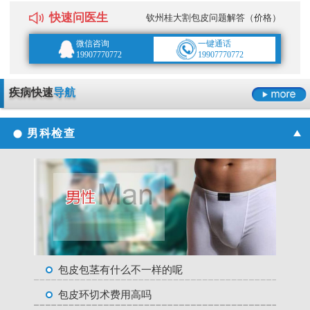
快速问医生
钦州桂大割包皮问题解答（价格）
微信咨询
一键通话
19907770772
19907770772
疾病快速
导航
男科检查
包皮包茎有什么不一样的呢
包皮环切术费用高吗