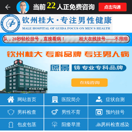
22
男科疾病一对一在线解答
队，20秒轻松挂号，直接看病！
桂大在线挂号——不用排队
想咨询
男科问题
网站首页
医院简介
症状自测
男科检查
男性不育
预约挂号
包皮包茎
阳痿早泄
男科检查感染