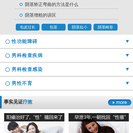
阴茎矫正弯曲的方法是什么
阴茎增粗的误区
包皮过长
包茎
阴茎短小
阴茎畸形
性功能障碍
男科检查疾病
男科检查感染
男性不育
勃起时间短硬度不够怎么办
事实见证
疗效
射精障碍是哪些原因引起的
男科检查囊肿症状是什么
男性阳痿会有哪些危害
正确认识男科检查莫“误解”它
龟头的异味什么导致的