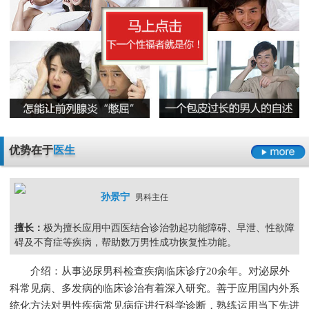
早泄要严于律己
男科检查增生会影响性生活吗
男人睾丸胀痛的原因是什么
无精症的预防措施要怎么做呢
阳痿
早泄
不射精
勃起障碍
男性男科检查灼痛是怎么回事
精囊炎有哪些危害呢
精子畸形率高的主要原因
男科检查
男科检查增生
男科检查痛
男科检查囊肿
尿道炎是什么原因导致的
弱精症有哪些常见的原因
包皮龟头炎
尿道炎
睾丸炎
膀胱炎
少精症是又哪些疾病诱发出来的呢
少精
无精
精子畸形
弱精
优势在于
医生
孙景宁
男科主任
擅长：
极为擅长应用中西医结合诊治勃起功能障碍、早泄、性欲障
碍及不育症等疾病，帮助数万男性成功恢复性功能。
介绍：从事泌尿男科检查疾病临床诊疗20余年。对泌尿外
科常见病、多发病的临床诊治有着深入研究。善于应用国内外系
统化方法对男性疾病常见病症进行科学诊断，熟练运用当下先进