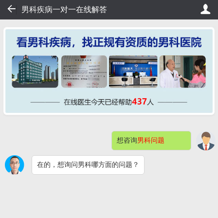
48
男科疾病一对一在线解答
队，20秒轻松挂号，直接看病！
桂大在线挂号——不用排队，
想咨询
男科问题
网站首页
医院简介
症状自测
在的，想询问男科哪方面的问题？
男科检查
男性不育
预约挂号
包皮包茎
阳痿早泄
男科检查感染
快速问医生
钦州桂大割包皮问题解答（价格）