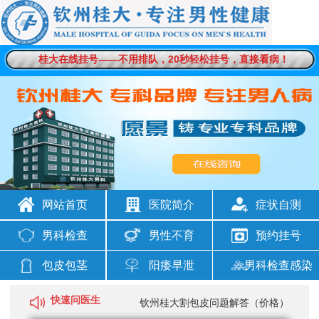
桂大在线挂号——不用排队，20秒轻松挂号，直接看病！
网站首页
医院简介
症状自测
男科检查
男性不育
预约挂号
包皮包茎
阳痿早泄
男科检查感染
快速问医生
钦州桂大割包皮问题解答（价格）