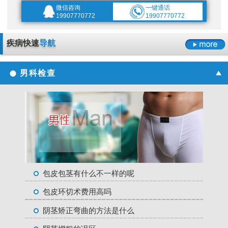
微信咨询
一键通话
19907770772
19907770772
疾病快速
导航
男科检查
包皮包茎有什么不一样的呢
包皮环切术费用高吗
阴茎矫正弯曲的方法是什么