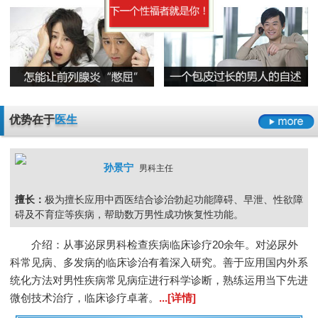
精囊炎有哪些危害呢
精子畸形率高的主要原因
男科检查
男科检查增生
男科检查痛
男科检查囊肿
尿道炎是什么原因导致的
弱精症有哪些常见的原因
包皮龟头炎
尿道炎
睾丸炎
膀胱炎
少精症是又哪些疾病诱发出来的呢
少精
无精
精子畸形
弱精
优势在于
医生
孙景宁
男科主任
擅长：
极为擅长应用中西医结合诊治勃起功能障碍、早泄、性欲障
碍及不育症等疾病，帮助数万男性成功恢复性功能。
介绍：从事泌尿男科检查疾病临床诊疗20余年。对泌尿外
科常见病、多发病的临床诊治有着深入研究。善于应用国内外系
统化方法对男性疾病常见病症进行科学诊断，熟练运用当下先进
微创技术治疗，临床诊疗卓著。
...[详情]