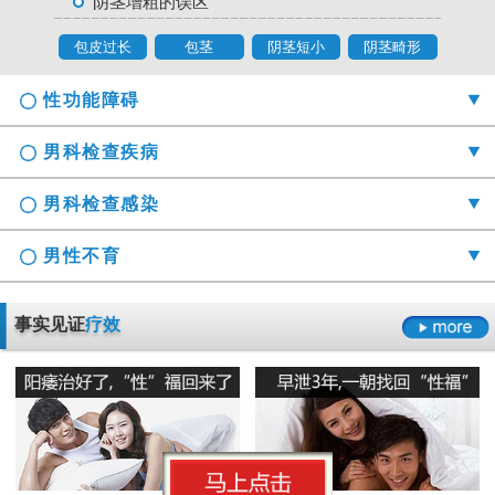
阴茎增粗的误区
包皮过长
包茎
阴茎短小
阴茎畸形
性功能障碍
男科检查疾病
男科检查感染
男性不育
勃起时间短硬度不够怎么办
事实见证
疗效
射精障碍是哪些原因引起的
男科检查囊肿症状是什么
男性阳痿会有哪些危害
正确认识男科检查莫“误解”它
龟头的异味什么导致的
早泄要严于律己
男科检查增生会影响性生活吗
男人睾丸胀痛的原因是什么
无精症的预防措施要怎么做呢
阳痿
早泄
不射精
勃起障碍
男性男科检查灼痛是怎么回事