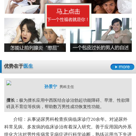
早泄要严于律己
男科检查增生会影响性生活吗
男人睾丸胀痛的原因是什么
无精症的预防措施要怎么做呢
阳痿
早泄
不射精
勃起障碍
男性男科检查灼痛是怎么回事
精囊炎有哪些危害呢
精子畸形率高的主要原因
男科检查
男科检查增生
男科检查痛
男科检查囊肿
尿道炎是什么原因导致的
弱精症有哪些常见的原因
包皮龟头炎
尿道炎
睾丸炎
膀胱炎
少精症是又哪些疾病诱发出来的呢
少精
无精
精子畸形
弱精
优势在于
医生
孙景宁
男科主任
擅长：
极为擅长应用中西医结合诊治勃起功能障碍、早泄、性欲障
碍及不育症等疾病，帮助数万男性成功恢复性功能。
介绍：从事泌尿男科检查疾病临床诊疗20余年。对泌尿外
科常见病、多发病的临床诊治有着深入研究。善于应用国内外系
统化方法对男性疾病常见病症进行科学诊断，熟练运用当下先进