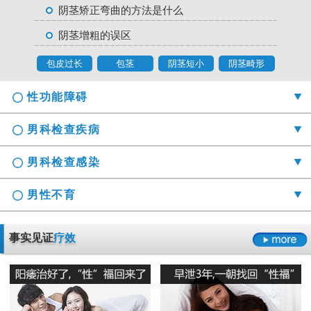
阴茎矫正弯曲的方法是什么
阴茎增粗的误区
包皮过长
包茎
阴茎短小
阴茎畸形
性功能障碍
男科检查疾病
男科检查感染
男性不育
勃起时间短硬度不够怎么办
事实见证
疗效
射精障碍是哪些原因引起的
男科检查囊肿症状是什么
男性阳痿会有哪些危害
正确认识男科检查莫“误解”它
龟头的异味什么导致的