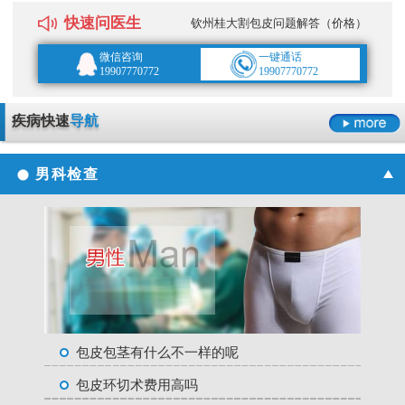
快速问医生
钦州桂大割包皮问题解答（价格）
微信咨询
一键通话
19907770772
19907770772
疾病快速
导航
男科检查
包皮包茎有什么不一样的呢
包皮环切术费用高吗