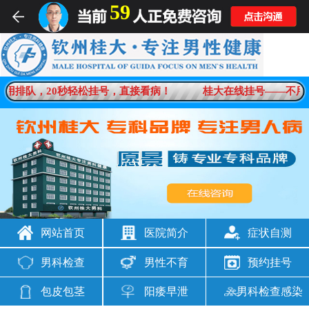
59
用排队，20秒轻松挂号，直接看病！
桂大在线挂号——不用排
网站首页
医院简介
症状自测
男科检查
男性不育
预约挂号
包皮包茎
阳痿早泄
男科检查感染