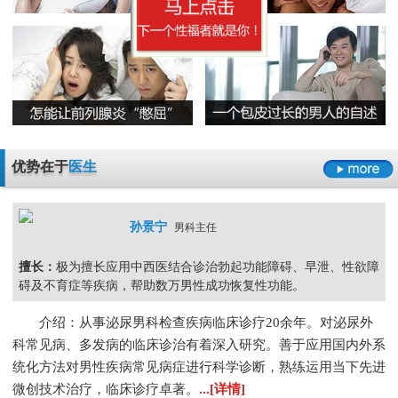
无精症的预防措施要怎么做呢
阳痿
早泄
不射精
勃起障碍
男性男科检查灼痛是怎么回事
精囊炎有哪些危害呢
精子畸形率高的主要原因
男科检查
男科检查增生
男科检查痛
男科检查囊肿
尿道炎是什么原因导致的
弱精症有哪些常见的原因
包皮龟头炎
尿道炎
睾丸炎
膀胱炎
少精症是又哪些疾病诱发出来的呢
少精
无精
精子畸形
弱精
优势在于
医生
孙景宁
男科主任
擅长：
极为擅长应用中西医结合诊治勃起功能障碍、早泄、性欲障
碍及不育症等疾病，帮助数万男性成功恢复性功能。
介绍：从事泌尿男科检查疾病临床诊疗20余年。对泌尿外
科常见病、多发病的临床诊治有着深入研究。善于应用国内外系
统化方法对男性疾病常见病症进行科学诊断，熟练运用当下先进
微创技术治疗，临床诊疗卓著。
...[详情]