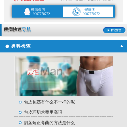
微信咨询
一键通话
19907770772
19907770772
疾病快速
导航
男科检查
包皮包茎有什么不一样的呢
包皮环切术费用高吗
阴茎矫正弯曲的方法是什么