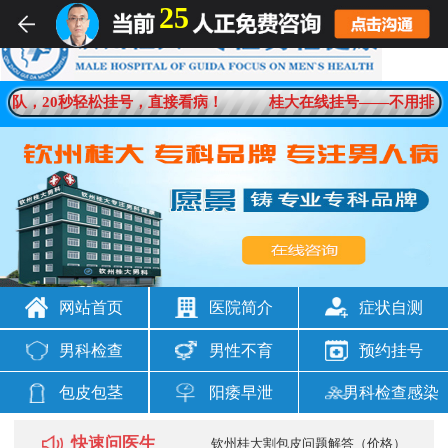
25
男科疾病一对一在线解答
排队，20秒轻松挂号，直接看病！
桂大在线挂号——不用排队
想咨询
男科问题
网站首页
医院简介
症状自测
男科检查
男性不育
预约挂号
包皮包茎
阳痿早泄
男科检查感染
快速问医生
钦州桂大割包皮问题解答（价格）