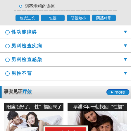
阴茎增粗的误区
包皮过长
包茎
阴茎短小
阴茎畸形
性功能障碍
男科检查疾病
男科检查感染
男性不育
勃起时间短硬度不够怎么办
事实见证
疗效
射精障碍是哪些原因引起的
男科检查囊肿症状是什么
男性阳痿会有哪些危害
正确认识男科检查莫“误解”它
龟头的异味什么导致的
早泄要严于律己
男科检查增生会影响性生活吗
男人睾丸胀痛的原因是什么