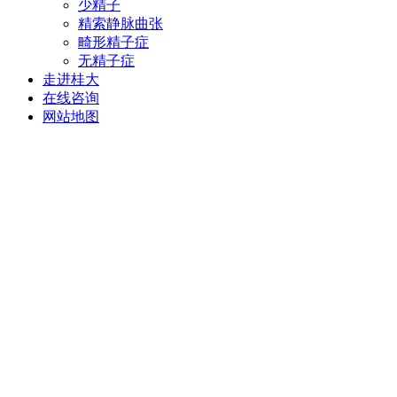
少精子
精索静脉曲张
畸形精子症
无精子症
走进桂大
在线咨询
网站地图