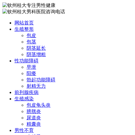
网站首页
生殖整形
包皮
包茎
阴茎延长
阴茎增粗
性功能障碍
早泄
阳痿
勃起功能障碍
射精无力
前列腺疾病
生殖感染
包皮龟头炎
膀胱炎
尿道炎
精囊炎
男性不育