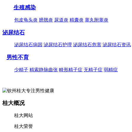
生殖感染
包皮龟头炎
膀胱炎
尿道炎
精囊炎
睾丸附睾炎
泌尿结石
泌尿结石病因
泌尿结石护理
泌尿结石危害
泌尿结石资讯
男性不育
少精子
精索静脉曲张
畸形精子症
无精子症
弱精症
桂大概况
桂大网站
桂大荣誉