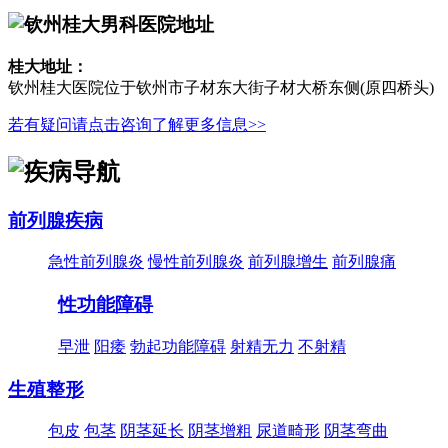
桂大地址：
钦州桂大医院位于钦州市子材东大街子材大桥东侧(原四桥头)
若有疑问请点击咨询了解更多信息>>
前列腺疾病
急性前列腺炎
慢性前列腺炎
前列腺增生
前列腺痛
性功能障碍
早泄
阳痿
勃起功能障碍
射精无力
不射精
生殖整形
包皮
包茎
阴茎延长
阴茎增粗
尿道畸形
阴茎弯曲