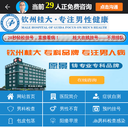
29
，20秒轻松挂号，直接看病！
桂大在线挂号——不用排队，
网站首页
医院简介
症状自测
男科检查
男性不育
预约挂号
包皮包茎
阳痿早泄
男科检查感染