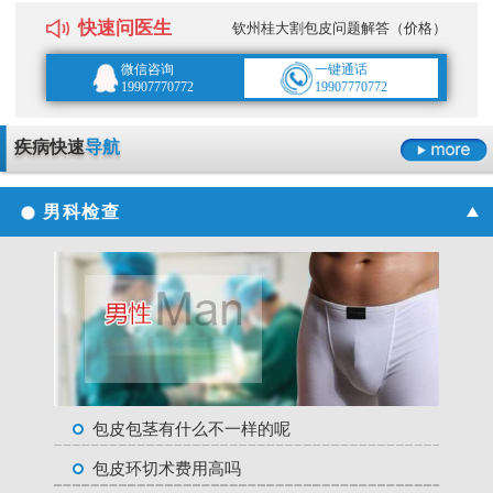
快速问医生
钦州桂大割包皮问题解答（价格）
微信咨询
一键通话
19907770772
19907770772
疾病快速
导航
男科检查
包皮包茎有什么不一样的呢
包皮环切术费用高吗