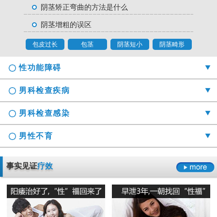
阴茎矫正弯曲的方法是什么
阴茎增粗的误区
包皮过长
包茎
阴茎短小
阴茎畸形
性功能障碍
男科检查疾病
男科检查感染
男性不育
勃起时间短硬度不够怎么办
事实见证
疗效
射精障碍是哪些原因引起的
男科检查囊肿症状是什么
男性阳痿会有哪些危害
正确认识男科检查莫“误解”它
龟头的异味什么导致的