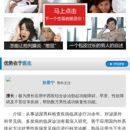
早泄要严于律己
男科检查增生会影响性生活吗
男人睾丸胀痛的原因是什么
无精症的预防措施要怎么做呢
阳痿
早泄
不射精
勃起障碍
男性男科检查灼痛是怎么回事
精囊炎有哪些危害呢
精子畸形率高的主要原因
男科检查
男科检查增生
男科检查痛
男科检查囊肿
尿道炎是什么原因导致的
弱精症有哪些常见的原因
包皮龟头炎
尿道炎
睾丸炎
膀胱炎
少精症是又哪些疾病诱发出来的呢
少精
无精
精子畸形
弱精
优势在于
医生
孙景宁
男科主任
擅长：
极为擅长应用中西医结合诊治勃起功能障碍、早泄、性欲障
碍及不育症等疾病，帮助数万男性成功恢复性功能。
介绍：从事泌尿男科检查疾病临床诊疗20余年。对泌尿外
科常见病、多发病的临床诊治有着深入研究。善于应用国内外系
统化方法对男性疾病常见病症进行科学诊断，熟练运用当下先进