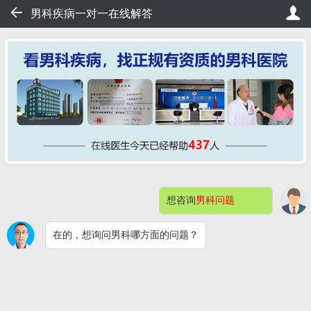
57
男科疾病一对一在线解答
，20秒轻松挂号，直接看病！
桂大在线挂号——不用排队，2
想咨询
男科问题
网站首页
医院简介
症状自测
在的，想询问男科哪方面的问题？
男科检查
男性不育
预约挂号
包皮包茎
阳痿早泄
男科检查感染
快速问医生
钦州桂大割包皮问题解答（价格）