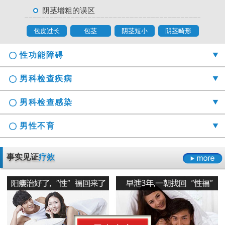
阴茎增粗的误区
包皮过长
包茎
阴茎短小
阴茎畸形
性功能障碍
男科检查疾病
男科检查感染
男性不育
勃起时间短硬度不够怎么办
事实见证
疗效
射精障碍是哪些原因引起的
男科检查囊肿症状是什么
男性阳痿会有哪些危害
正确认识男科检查莫“误解”它
龟头的异味什么导致的
早泄要严于律己
男科检查增生会影响性生活吗
男人睾丸胀痛的原因是什么