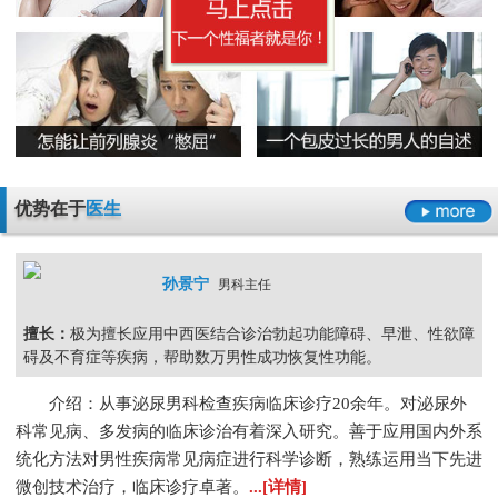
无精症的预防措施要怎么做呢
阳痿
早泄
不射精
勃起障碍
男性男科检查灼痛是怎么回事
精囊炎有哪些危害呢
精子畸形率高的主要原因
男科检查
男科检查增生
男科检查痛
男科检查囊肿
尿道炎是什么原因导致的
弱精症有哪些常见的原因
包皮龟头炎
尿道炎
睾丸炎
膀胱炎
少精症是又哪些疾病诱发出来的呢
少精
无精
精子畸形
弱精
优势在于
医生
孙景宁
男科主任
擅长：
极为擅长应用中西医结合诊治勃起功能障碍、早泄、性欲障
碍及不育症等疾病，帮助数万男性成功恢复性功能。
介绍：从事泌尿男科检查疾病临床诊疗20余年。对泌尿外
科常见病、多发病的临床诊治有着深入研究。善于应用国内外系
统化方法对男性疾病常见病症进行科学诊断，熟练运用当下先进
微创技术治疗，临床诊疗卓著。
...[详情]