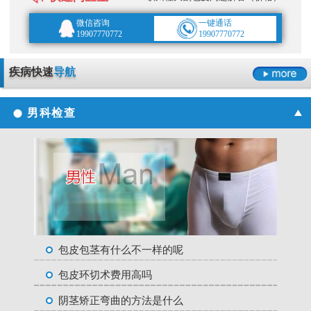
微信咨询
一键通话
19907770772
19907770772
疾病快速
导航
男科检查
包皮包茎有什么不一样的呢
包皮环切术费用高吗
阴茎矫正弯曲的方法是什么