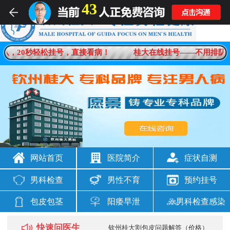
43
男科疾病一对一在线解答
队，20秒轻松挂号，直接看病！
桂大在线挂号——不用排队，
想咨询
男科问题
网站首页
医院简介
症状自测
男科检查
男性不育
预约挂号
包皮包茎
阳痿早泄
男科检查感染
快速问医生
钦州桂大割包皮问题解答（价格）