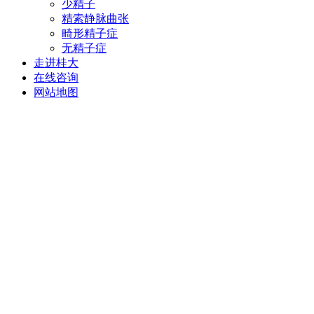
少精子
精索静脉曲张
畸形精子症
无精子症
走进桂大
在线咨询
网站地图