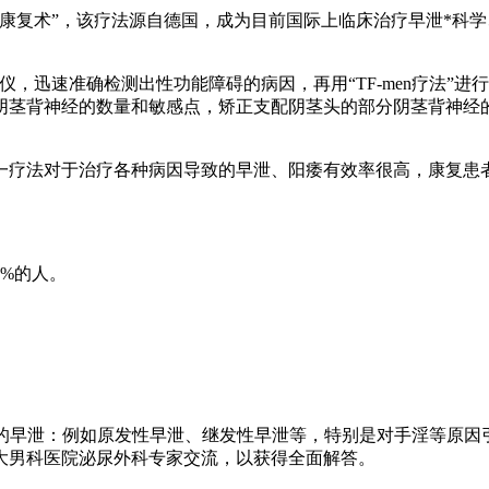
复术”，该疗法源自德国，成为目前国际上临床治疗早泄*科学
仪，迅速准确检测出性功能障碍的病因，再用“TF-men疗法”
阴茎背神经的数量和敏感点，矫正支配阴茎头的部分阴茎背神经
法对于治疗各种病因导致的早泄、阳痿有效率很高，康复患者
%的人。
。
起的早泄：例如原发性早泄、继发性早泄等，特别是对手淫等原
大男科医院泌尿外科专家交流，以获得全面解答。