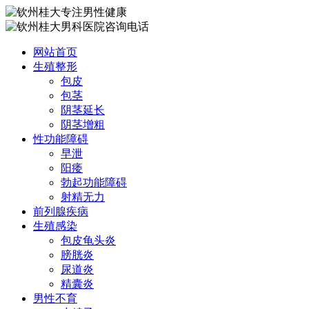
网站首页
生殖整形
包皮
包茎
阴茎延长
阴茎增粗
性功能障碍
早泄
阳痿
勃起功能障碍
射精无力
前列腺疾病
生殖感染
包皮龟头炎
膀胱炎
尿道炎
精囊炎
男性不育