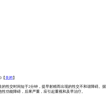
10【
关闭
】
性交时间短于2分钟，提早射精而出现的性交不和谐障碍。据钦
他性功能障碍，后果严重，应引起重视和及早治疗。