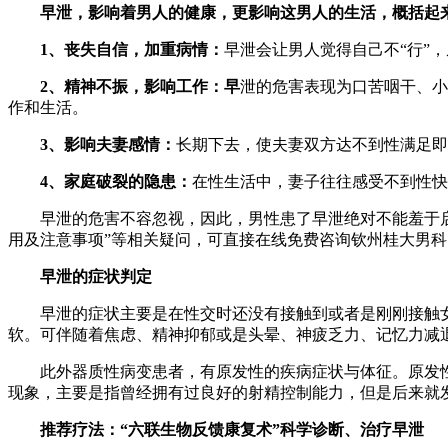
早泄，影响着男人的健康，更影响这男人的生活，概括起
1、丧失自信，加重病情：
早泄会让男人觉得自己不“行”
2、精神不振，影响工作：早
泄的危害表现为口苦咽干、小
作和生活。
3、影响夫妻感情：
长期下去，使夫妻双方达不到性满足即
4、家庭破裂的隐患：
在性生活中，妻子往往感受不到性快
早泄的危害不容忽视，因此，男性患了早泄绝对不能羞于启齿
用及注意事项”等相关疑问，可直接在线免费咨询钦州桂大男科
早泄的症状判定
早泄的症状主要是在性交时还没有接触到或者是刚刚接触女
软。可伴随着焦虑、精神抑郁或是头晕、神疲乏力、记忆力减
此外器质性病变患者，有原发性的疾病症状与体征。原发性
现象，主要是指曾经拥有过良好的射精控制能力，但是后来就
推荐疗法：“六联生物反馈康复术”科学诊断、治疗早泄