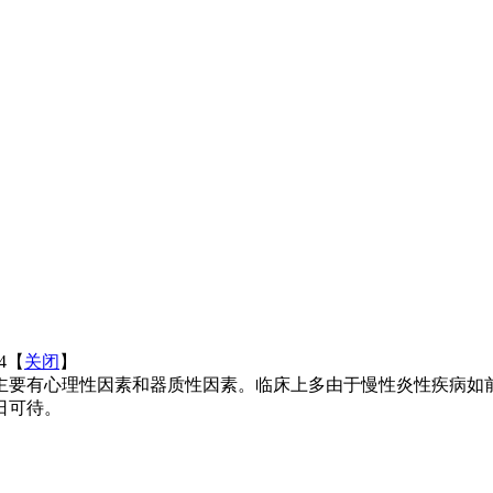
24【
关闭
】
要有心理性因素和器质性因素。临床上多由于慢性炎性疾病如前
日可待。