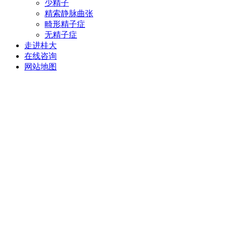
少精子
精索静脉曲张
畸形精子症
无精子症
走进桂大
在线咨询
网站地图