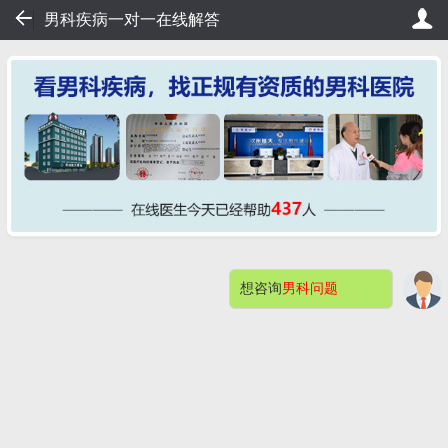
56
男科疾病一对一在线解答
排队，20秒轻松挂号，直接看病！
桂大在线挂号——不用排队
想咨询
男科问题
网站首页
医院简介
症状自测
在的，想询问男科哪方面的问题？
男科检查
男性不育
预约挂号
包皮包茎
阳痿早泄
男科检查感染
快速问医生
钦州桂大割包皮问题解答（价格）