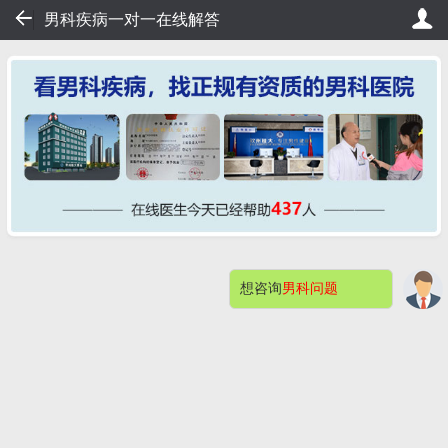
26
男科疾病一对一在线解答
排队，20秒轻松挂号，直接看病！
桂大在线挂号——不用排
想咨询
男科问题
网站首页
医院简介
症状自测
男科检查
男性不育
预约挂号
包皮包茎
阳痿早泄
男科检查感染
快速问医生
钦州桂大割包皮问题解答（价格）