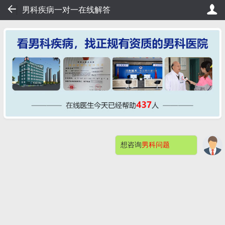
49
男科疾病一对一在线解答
排队，20秒轻松挂号，直接看病！
桂大在线挂号——不用排
想咨询
男科问题
网站首页
医院简介
症状自测
男科检查
男性不育
预约挂号
包皮包茎
阳痿早泄
男科检查感染
快速问医生
钦州桂大割包皮问题解答（价格）