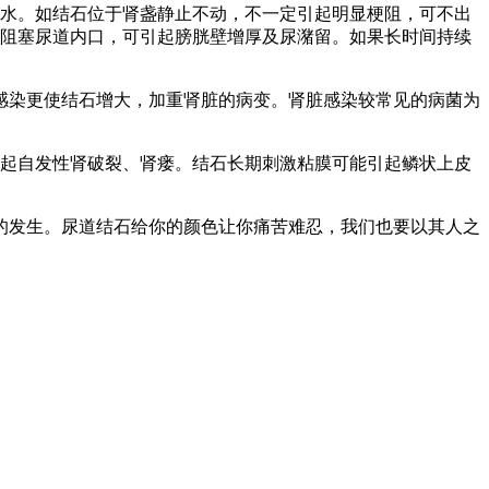
水。如结石位于肾盏静止不动，不一定引起明显梗阻，可不出
地阻塞尿道内口，可引起膀胱壁增厚及尿潴留。如果长时间持续
感染更使结石增大，加重肾脏的病变。肾脏感染较常见的病菌为
起自发性肾破裂、肾瘘。结石长期刺激粘膜可能引起鳞状上皮
的发生。尿道结石给你的颜色让你痛苦难忍，我们也要以其人之