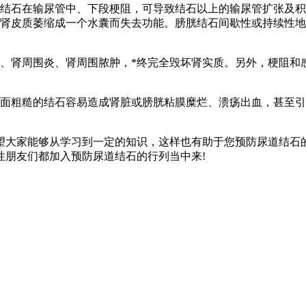
结石在输尿管中、下段梗阻，可导致结石以上的输尿管扩张及积
后肾皮质萎缩成一个水囊而失去功能。膀胱结石间歇性或持续性
、肾周围炎、肾周围脓肿，*终完全毁坏肾实质。另外，梗阻和
面粗糙的结石容易造成肾脏或膀胱粘膜糜烂、溃疡出血，甚至引
望大家能够从学习到一定的知识，这样也有助于您预防尿道结石
性朋友们都加入预防尿道结石的行列当中来!