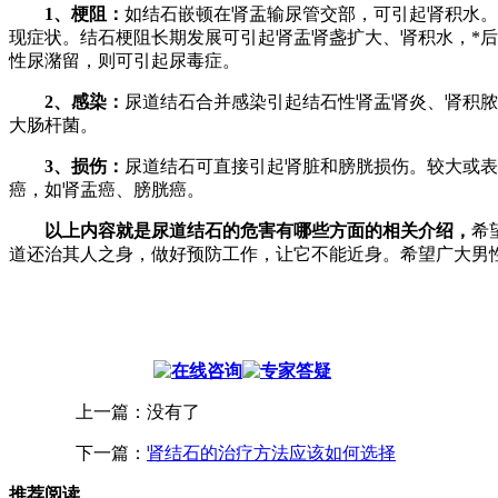
1、梗阻：
如结石嵌顿在肾盂输尿管交部，可引起肾积水。
现症状。结石梗阻长期发展可引起肾盂肾盏扩大、肾积水，*
性尿潴留，则可引起尿毒症。
2、感染：
尿道结石合并感染引起结石性肾盂肾炎、肾积脓
大肠杆菌。
3、损伤：
尿道结石可直接引起肾脏和膀胱损伤。较大或表
癌，如肾盂癌、膀胱癌。
以上内容就是尿道结石的危害有哪些方面的相关介绍，
希
道还治其人之身，做好预防工作，让它不能近身。希望广大男
上一篇：没有了
下一篇：
肾结石的治疗方法应该如何选择
推荐阅读