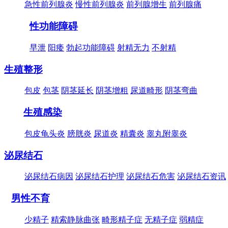
急性前列腺炎
慢性前列腺炎
前列腺增生
前列腺痛
性功能障碍
早泄
阳痿
勃起功能障碍
射精无力
不射精
生殖整形
包皮
包茎
阴茎延长
阴茎增粗
尿道畸形
阴茎弯曲
生殖感染
包皮龟头炎
膀胱炎
尿道炎
精囊炎
睾丸附睾炎
泌尿结石
泌尿结石病因
泌尿结石护理
泌尿结石危害
泌尿结石资讯
男性不育
少精子
精索静脉曲张
畸形精子症
无精子症
弱精症