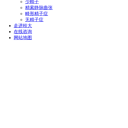
少精子
精索静脉曲张
畸形精子症
无精子症
走进桂大
在线咨询
网站地图