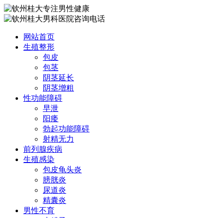
网站首页
生殖整形
包皮
包茎
阴茎延长
阴茎增粗
性功能障碍
早泄
阳痿
勃起功能障碍
射精无力
前列腺疾病
生殖感染
包皮龟头炎
膀胱炎
尿道炎
精囊炎
男性不育