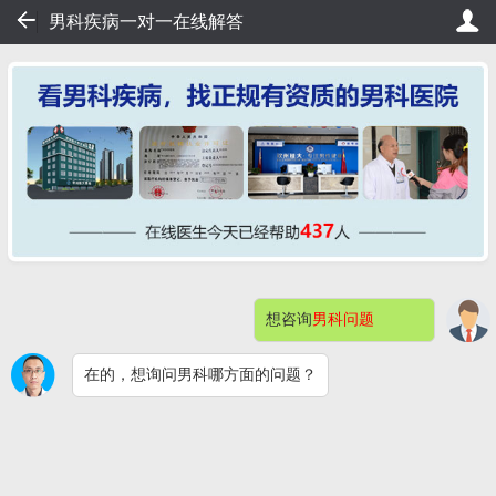
34
男科疾病一对一在线解答
0秒轻松挂号，直接看病！
桂大在线挂号——不用排队，20秒
想咨询
男科问题
网站首页
医院简介
症状自测
在的，想询问男科哪方面的问题？
男科检查
男性不育
预约挂号
包皮包茎
阳痿早泄
男科检查感染