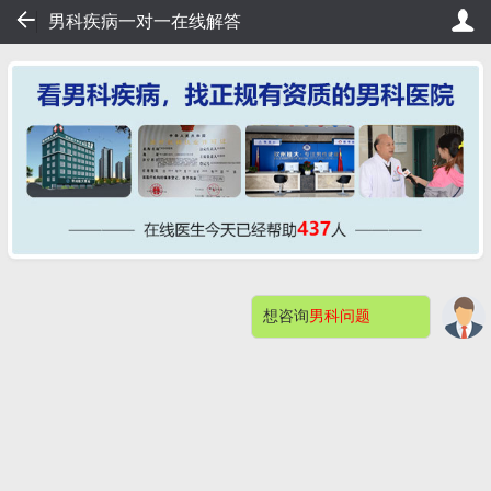
35
男科疾病一对一在线解答
排队，20秒轻松挂号，直接看病！
桂大在线挂号——不用排队
想咨询
男科问题
网站首页
医院简介
症状自测
在的，想询问男科哪方面的问题？
男科检查
男性不育
预约挂号
包皮包茎
阳痿早泄
男科检查感染