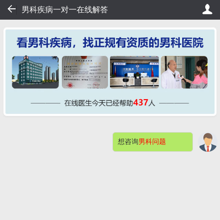
61
男科疾病一对一在线解答
排队，20秒轻松挂号，直接看病！
桂大在线挂号——不用排队
想咨询
男科问题
网站首页
医院简介
症状自测
在的，想询问男科哪方面的问题？
男科检查
男性不育
预约挂号
包皮包茎
阳痿早泄
男科检查感染
快速问医生
钦州桂大割包皮问题解答（价格）