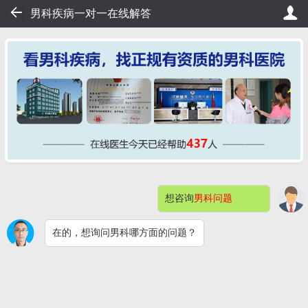
64
男科疾病一对一在线解答
队，20秒轻松挂号，直接看病！
桂大在线挂号——不用排队，
想咨询
男科问题
网站首页
医院简介
症状自测
在的，想询问男科哪方面的问题？
男科检查
男性不育
预约挂号
包皮包茎
阳痿早泄
男科检查感染
快速问医生
钦州桂大割包皮问题解答（价格）