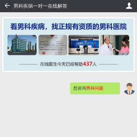
64
男科疾病一对一在线解答
排队，20秒轻松挂号，直接看病！
桂大在线挂号——不用排队
想咨询
男科问题
网站首页
医院简介
症状自测
男科检查
男性不育
预约挂号
包皮包茎
阳痿早泄
男科检查感染