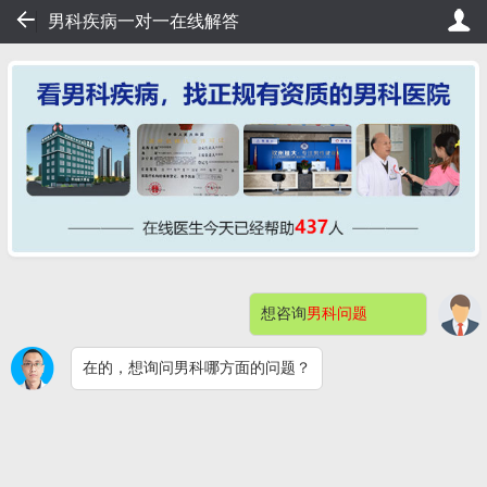
19
男科疾病一对一在线解答
轻松挂号，直接看病！
桂大在线挂号——不用排队，20秒轻松
想咨询
男科问题
网站首页
医院简介
症状自测
在的，想询问男科哪方面的问题？
男科检查
男性不育
预约挂号
包皮包茎
阳痿早泄
男科检查感染
快速问医生
钦州桂大割包皮问题解答（价格）