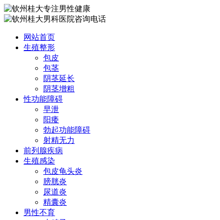
网站首页
生殖整形
包皮
包茎
阴茎延长
阴茎增粗
性功能障碍
早泄
阳痿
勃起功能障碍
射精无力
前列腺疾病
生殖感染
包皮龟头炎
膀胱炎
尿道炎
精囊炎
男性不育