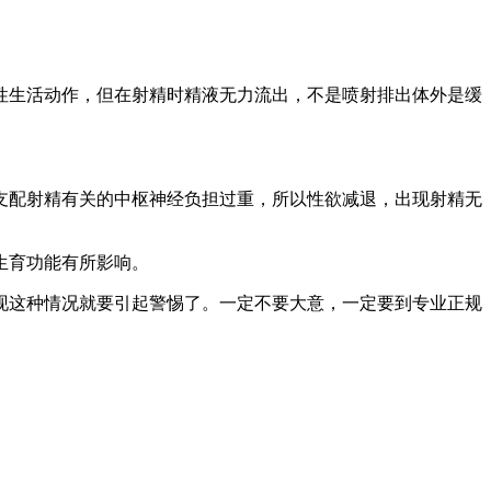
生活动作，但在射精时精液无力流出，不是喷射排出体外是缓
配射精有关的中枢神经负担过重，所以性欲减退，出现射精无
生育功能有所影响。
现这种情况就要引起警惕了。一定不要大意，一定要到专业正规