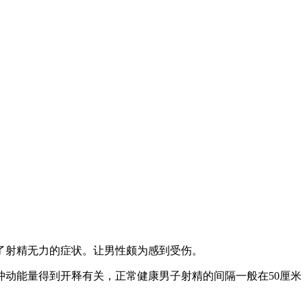
了射精无力的症状。让男性颇为感到受伤。
动能量得到开释有关，正常健康男子射精的间隔一般在50厘米