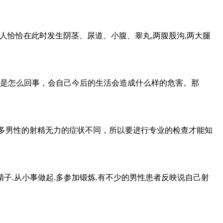
人恰恰在此时发生阴茎、尿道、小腹、睾丸,两腹股沟,两大腿
道是怎么回事，会自己今后的生活会造成什么样的危害。那
很多男性的射精无力的症状不同，所以要进行专业的检查才能知
子.从小事做起.多参加锻炼.有不少的男性患者反映说自己射