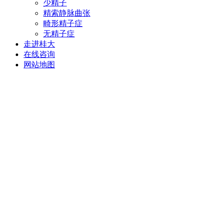
少精子
精索静脉曲张
畸形精子症
无精子症
走进桂大
在线咨询
网站地图