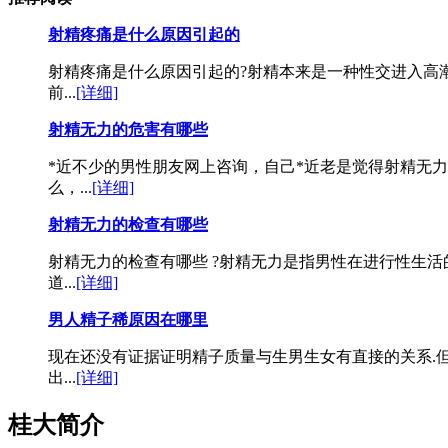
射精疼痛是什么原因引起的
射精疼痛是什么原因引起的?射精本来是一种性交进入高潮
前...
[详细]
射精无力的危害有哪些
*近不少的男性朋友网上咨询，自己*近老是觉得射精无
么，...
[详细]
射精无力的检查有哪些
射精无力的检查有哪些 ?射精无力是指男性在进行性生
道...
[详细]
男人精子稀原因在哪里
现在还没有证据证明精子质量与生男生女有直接的关系.但
出...
[详细]
桂大简介