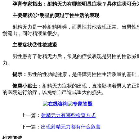
孕育专家指出：射精无力有哪些明显症状？具体症状可分
主要症状①*明显的莫过于性生活的表现
射精无力是一种射精障碍，而男性其他表现正常。当男性患
慢流出，同时精液量很少。
主要症状②性欲减退
男性患有了射精无力后，常见的症状表现是男性的性欲减退
力。
提示：
男性的性功能健康，是保障男性性生活质量的基础
健康小贴士
：射精无力症状的出现，直接影响着男人的正
的医院进行治疗，以免给自己造成重大的损失。
上一篇：
射精无力有哪些检查方式
下一篇：
出现射精无力都有什么危害
推荐阅读