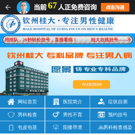
67
不用排队，20秒轻松挂号，直接看病！
桂大在线挂号——不用
网站首页
医院简介
症状自测
男科检查
男性不育
预约挂号
包皮包茎
阳痿早泄
男科检查感染