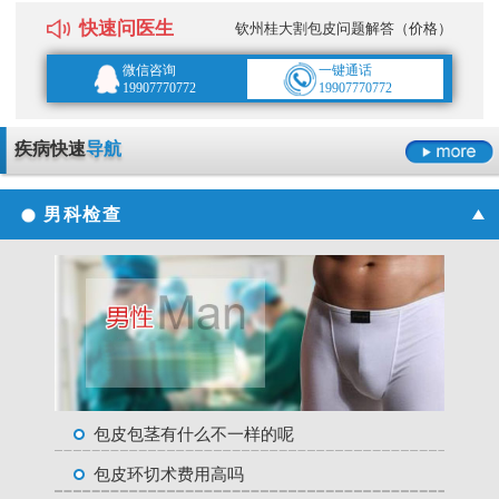
快速问医生
钦州桂大割包皮问题解答（价格）
微信咨询
一键通话
19907770772
19907770772
疾病快速
导航
男科检查
包皮包茎有什么不一样的呢
包皮环切术费用高吗