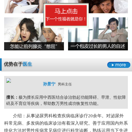
早泄要严于律己
男科检查增生会影响性生活吗
男人睾丸胀痛的原因是什么
无精症的预防措施要怎么做呢
阳痿
早泄
不射精
勃起障碍
男性男科检查灼痛是怎么回事
精囊炎有哪些危害呢
精子畸形率高的主要原因
男科检查
男科检查增生
男科检查痛
男科检查囊肿
尿道炎是什么原因导致的
弱精症有哪些常见的原因
包皮龟头炎
尿道炎
睾丸炎
膀胱炎
少精症是又哪些疾病诱发出来的呢
少精
无精
精子畸形
弱精
优势在于
医生
孙景宁
男科主任
擅长：
极为擅长应用中西医结合诊治勃起功能障碍、早泄、性欲障
碍及不育症等疾病，帮助数万男性成功恢复性功能。
介绍：从事泌尿男科检查疾病临床诊疗20余年。对泌尿外
科常见病、多发病的临床诊治有着深入研究。善于应用国内外系
统化方法对男性疾病常见病症进行科学诊断，熟练运用当下先进