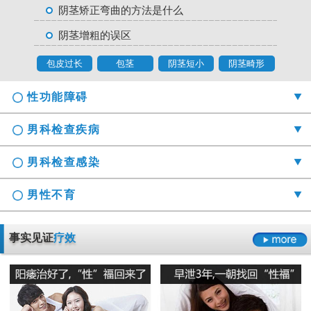
阴茎矫正弯曲的方法是什么
阴茎增粗的误区
包皮过长
包茎
阴茎短小
阴茎畸形
性功能障碍
男科检查疾病
男科检查感染
男性不育
勃起时间短硬度不够怎么办
事实见证
疗效
射精障碍是哪些原因引起的
男科检查囊肿症状是什么
男性阳痿会有哪些危害
正确认识男科检查莫“误解”它
龟头的异味什么导致的