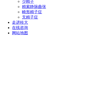
少精子
精索静脉曲张
畸形精子症
无精子症
走进桂大
在线咨询
网站地图