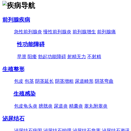
前列腺疾病
急性前列腺炎
慢性前列腺炎
前列腺增生
前列腺痛
性功能障碍
早泄
阳痿
勃起功能障碍
射精无力
不射精
生殖整形
包皮
包茎
阴茎延长
阴茎增粗
尿道畸形
阴茎弯曲
生殖感染
包皮龟头炎
膀胱炎
尿道炎
精囊炎
睾丸附睾炎
泌尿结石
泌尿结石病因
泌尿结石护理
泌尿结石危害
泌尿结石资讯