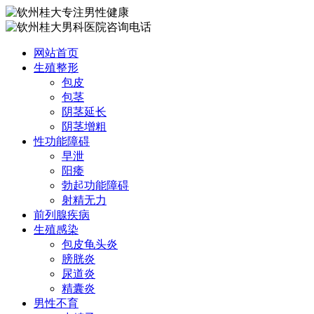
网站首页
生殖整形
包皮
包茎
阴茎延长
阴茎增粗
性功能障碍
早泄
阳痿
勃起功能障碍
射精无力
前列腺疾病
生殖感染
包皮龟头炎
膀胱炎
尿道炎
精囊炎
男性不育