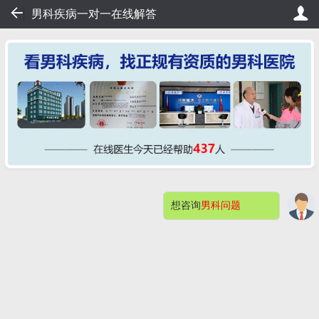
52
男科疾病一对一在线解答
，20秒轻松挂号，直接看病！
桂大在线挂号——不用排队，2
想咨询
男科问题
网站首页
医院简介
症状自测
在的，想询问男科哪方面的问题？
男科检查
男性不育
预约挂号
包皮包茎
阳痿早泄
男科检查感染
快速问医生
钦州桂大割包皮问题解答（价格）