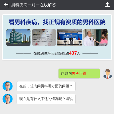
20
男科疾病一对一在线解答
桂大在线挂号——不用排队，20秒轻松挂号，直接看病！
桂
想咨询
男科问题
网站首页
医院简介
症状自测
在的，想询问男科哪方面的问题？
男科检查
男性不育
预约挂号
现在是有什么不适的情况呢？请说
包皮包茎
阳痿早泄
男科检查感染
快速问医生
钦州桂大割包皮问题解答（价格）