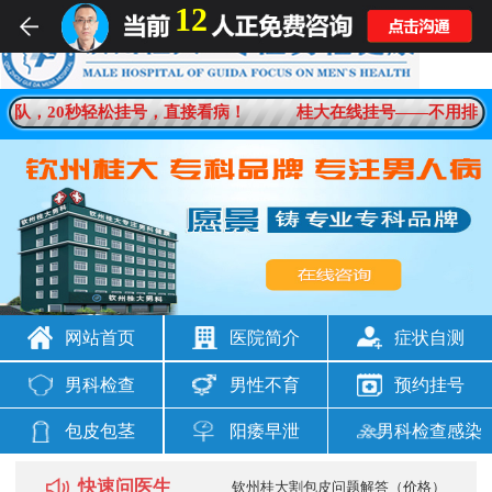
12
男科疾病一对一在线解答
排队，20秒轻松挂号，直接看病！
桂大在线挂号——不用排队
想咨询
男科问题
网站首页
医院简介
症状自测
男科检查
男性不育
预约挂号
包皮包茎
阳痿早泄
男科检查感染
快速问医生
钦州桂大割包皮问题解答（价格）