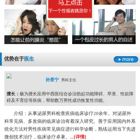
无精症的预防措施要怎么做呢
阳痿
早泄
不射精
勃起障碍
男性男科检查灼痛是怎么回事
精囊炎有哪些危害呢
精子畸形率高的主要原因
男科检查
男科检查增生
男科检查痛
男科检查囊肿
尿道炎是什么原因导致的
弱精症有哪些常见的原因
包皮龟头炎
尿道炎
睾丸炎
膀胱炎
少精症是又哪些疾病诱发出来的呢
少精
无精
精子畸形
弱精
优势在于
医生
孙景宁
男科主任
擅长：
极为擅长应用中西医结合诊治勃起功能障碍、早泄、性欲障
碍及不育症等疾病，帮助数万男性成功恢复性功能。
介绍：从事泌尿男科检查疾病临床诊疗20余年。对泌尿外
科常见病、多发病的临床诊治有着深入研究。善于应用国内外系
统化方法对男性疾病常见病症进行科学诊断，熟练运用当下先进
微创技术治疗，临床诊疗卓著。
...[详情]