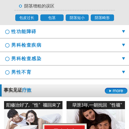
阴茎增粗的误区
包皮过长
包茎
阴茎短小
阴茎畸形
性功能障碍
男科检查疾病
男科检查感染
男性不育
勃起时间短硬度不够怎么办
事实见证
疗效
射精障碍是哪些原因引起的
男科检查囊肿症状是什么
男性阳痿会有哪些危害
正确认识男科检查莫“误解”它
龟头的异味什么导致的
早泄要严于律己
男科检查增生会影响性生活吗
男人睾丸胀痛的原因是什么