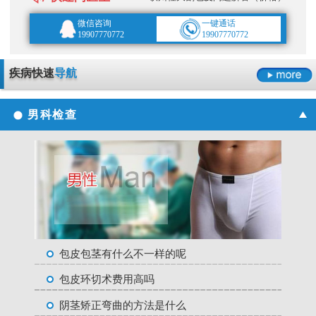
微信咨询
一键通话
19907770772
19907770772
疾病快速
导航
男科检查
包皮包茎有什么不一样的呢
包皮环切术费用高吗
阴茎矫正弯曲的方法是什么