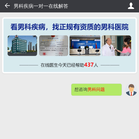
24
男科疾病一对一在线解答
排队，20秒轻松挂号，直接看病！
桂大在线挂号——不用排队
想咨询
男科问题
网站首页
医院简介
症状自测
男科检查
男性不育
预约挂号
包皮包茎
阳痿早泄
男科检查感染
快速问医生
钦州桂大割包皮问题解答（价格）